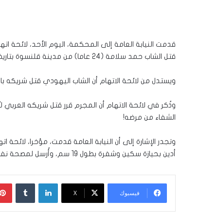
قتل الشاب حمد سلامة (24 عاما) من مدينة قلنسوة بتاريخ 06.09.2019.
ويستدل من لائحة الاتهام أن الشاب اليهودي قتل شريكه 
وذُكر في لائحة الاتهام أن المجرم قرر قتل شريكه العربي
الشفاء من مرضه!
وتجدر الإشارة إلى أن النيابة العامة قدمت، مؤخرا، لائحة 
أدين بحيازة سكين وشفرة بطول 19 سم، وأُرسل لمصحة نفسية لفحص أهليته للخضوع للمحكمة.
لينكدإن
‏Tumblr
فيسبوك
‫X