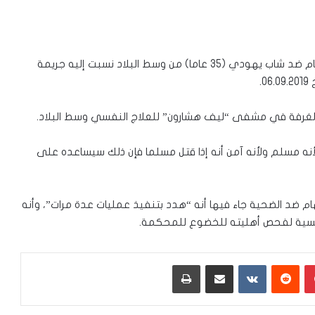
قدمت النيابة العامة إلى المحكمة، اليوم الأحد، لائحة اتهام ضد شاب يهودي (35 عاما) من وسط البلاد نسبت إليه جريمة
بالغرفة في مشفى “ليف هشارون” للعلاج النفسي وسط البلاد.
 لأنه مسلم ولأنه آمن أنه إذا قتل مسلما فإن ذلك سيساعده على
اتهام ضد الضحية جاء فيها أنه “هدد بتنفيذ عمليات عدة مرات”، وأنه
بينتيريست
‏Reddit
‏VKontakte
مشاركة عبر البريد
طباعة