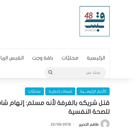
الرئيسية
محليّات
باقة وجت
القبس الري
بحث
عن
الأخبار الرئيســـية
قبسات إخبارية
محليّات
قتل شريكه بالغرفة لأنه مسلم: إتهام 
للصحة النفسية
طاقم التحرير
22/09/2019