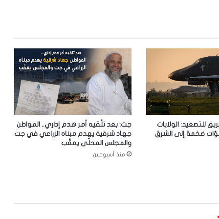
ريق للتصعيد: الولايات
جت: بعد تلّقيه أمر هدم إداري.. المواطن
وّات ضخمة إلى الشرق
جهاد شرقية يهدم مبناه الزراعي في جت
والمجلس المحلّي يعقّب
منذ أسبوعين