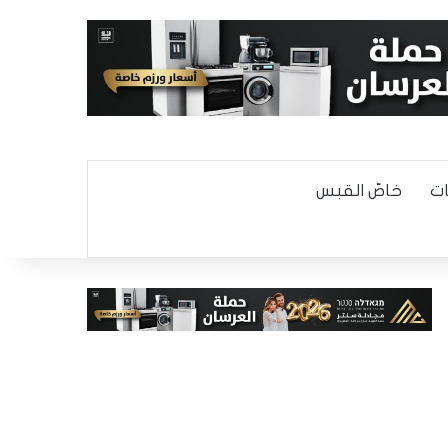
ت
خاصّ القبس