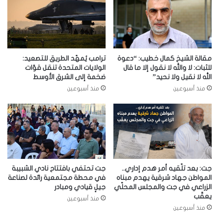
مقالة الشيخ كمال خطيب: “دعوة
ترامب يُمهّد الطريق للتصعيد:
للثبات: لا والله لا نقول إلا ما قال
الولايات المتحدة تنقل قوّات
الله لا نقيل ولا نحيد”
ضخمة إلى الشرق الأوسط
منذ أسبوعين
منذ أسبوعين
جت: بعد تلّقيه أمر هدم إداري..
جت تحتفي بافتتاح نادي الشبيبة
المواطن جهاد شرقية يهدم مبناه
في محطة مجتمعية رائدة لصناعة
الزراعي في جت والمجلس المحلّي
جيلٍ قيادي ومبادر
يعقّب
منذ أسبوعين
منذ أسبوعين