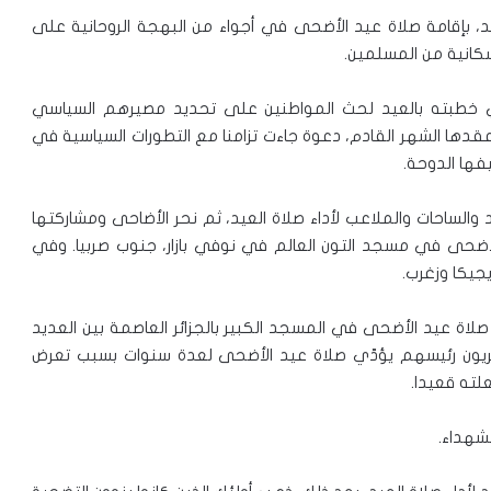
د، بإقامة صلاة عيد الأضحى في أجواء من البهجة الروحانية على
كانية من المسلمين.
ني خطبته بالعيد لحث المواطنين على تحديد مصيرهم السياسي
ر عقدها الشهر القادم، دعوة جاءت تزامنا مع التطورات السياسية في
فها الدوحة.
الساحات والملاعب لأداء صلاة العيد، ثم نحر الأضاحى ومشاركتها
الأضحى في مسجد التون العالم في نوفي بازار، جنوب صربيا. وفي
جيكا وزغرب.
ح صلاة عيد الأضحى في المسجد الكبير بالجزائر العاصمة بين العديد
ئريون رئيسهم يؤدّي صلاة عيد الأضحى لعدة سنوات بسبب تعرض
لته قعيدا.
شهداء.