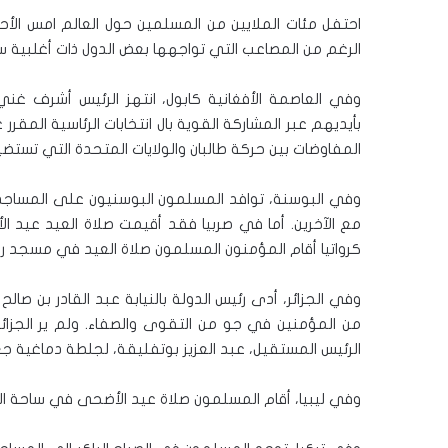
احتفل مئات الملايين من المسلمين حول العالم امس الأح
الرغم من المصاعب التي تواجهها بعض الدول ذات أغلبية س
وفي العاصمة الأفغانية كابول، انتهز الرئيس أشرف غ
بأيديهم عبر المشاركة القوية بال انتخابات الرئاسية المقر
المفاوضات بين حركة طالبان والولايات المتحدة التي تستضي
وفي البوسنة، توافد المسلمون البوسنيون على المساجد و
مع الآخرين. أما في صربيا فقد أقيمت صلاة العيد عيد 
كرواتيا أقام المؤمنون المسلمون صلاة العيد في مسجد ري
وفي الجزائر، أدى رئيس الدولة بالنيابة عبد القادر بن صال
من المؤمنين في جو من التقوى والصفاء. ولم ير الجزا
الرئيس المستقيل، عبد العزيز بوتفليقة، لجلطة دماغية جع
وفي ليبيا، أقام المسلمون صلاة عيد الأضحى في ساحة ال