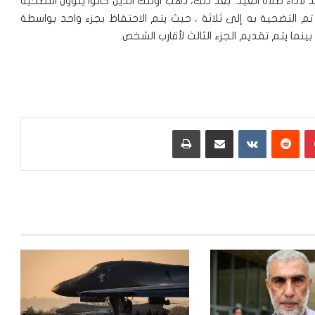
لأداء صلاة العيد. بعد ذلك، ذهب أولئك الذين كانوا ينوون التضحية
 تم التضحية به إلى ثلاثة ، حيث يتم الاحتفاظ بجزء واحد بواسطة
ينما يتم تقديم الجزء الثالث لأقارب الشخص.
بينتيريست
‏Reddit
‏VKontakte
مشاركة عبر البريد
طباعة