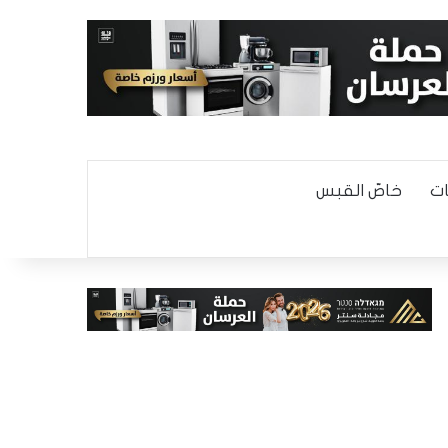
ت
خاصّ القبس