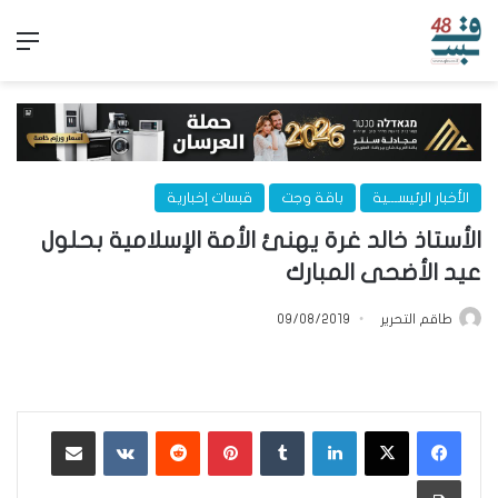
الق
الأخبار الرئيســـية
باقة وجت
قبسات إخبارية
الأستاذ خالد غرة يهنئ الأمة الإسلامية بحلول
عيد الأضحى المبارك
طاقم التحرير
09/08/2019
لينكدإن
‏Tumblr
بينتيريست
‏Reddit
‏VKontakte
مشاركة عبر البريد
طباعة