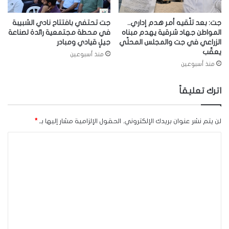
جت: بعد تلّقيه أمر هدم إداري..
جت تحتفي بافتتاح نادي الشبيبة
المواطن جهاد شرقية يهدم مبناه
في محطة مجتمعية رائدة لصناعة
الزراعي في جت والمجلس المحلّي
جيلٍ قيادي ومبادر
يعقّب
منذ أسبوعين
منذ أسبوعين
اترك تعليقاً
لن يتم نشر عنوان بريدك الإلكتروني.
الحقول الإلزامية مشار إليها بـ
*
ا
ل
ت
ع
ل
ي