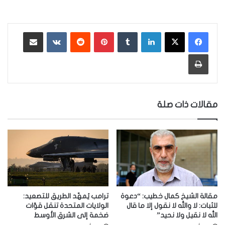
لينكدإن
‏Tumblr
بينتيريست
‏Reddit
‏VKontakte
مشاركة عبر البريد
طباعة
مقالات ذات صلة
مقالة الشيخ كمال خطيب: “دعوة
ترامب يُمهّد الطريق للتصعيد:
للثبات: لا والله لا نقول إلا ما قال
الولايات المتحدة تنقل قوّات
الله لا نقيل ولا نحيد”
ضخمة إلى الشرق الأوسط