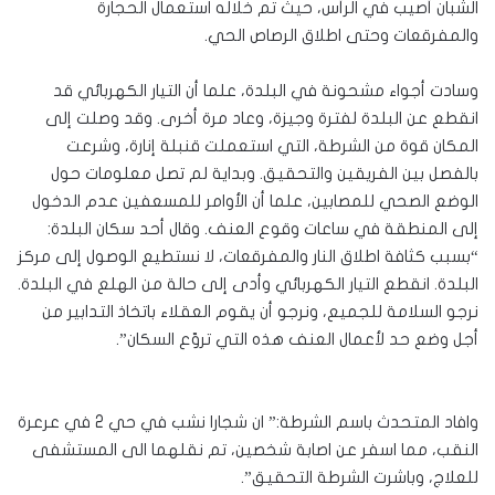
الشبان أصيب في الرأس، حيث تم خلاله استعمال الحجارة
والمفرقعات وحتى اطلاق الرصاص الحي.
وسادت أجواء مشحونة في البلدة، علما أن التيار الكهربائي قد
انقطع عن البلدة لفترة وجيزة، وعاد مرة أخرى. وقد وصلت إلى
المكان قوة من الشرطة، التي استعملت قنبلة إنارة، وشرعت
بالفصل بين الفريقين والتحقيق. وبداية لم تصل معلومات حول
الوضع الصحي للمصابين، علما أن الأوامر للمسعفين عدم الدخول
إلى المنطقة في ساعات وقوع العنف. وقال أحد سكان البلدة:
“بسبب كثافة اطلاق النار والمفرقعات، لا نستطيع الوصول إلى مركز
البلدة. انقطع التيار الكهربائي وأدى إلى حالة من الهلع في البلدة.
نرجو السلامة للجميع، ونرجو أن يقوم العقلاء باتخاذ التدابير من
أجل وضع حد لأعمال العنف هذه التي تروّع السكان”.
وافاد المتحدث باسم الشرطة:” ان شجارا نشب في حي 2 في عرعرة
النقب، مما اسفر عن اصابة شخصين، تم نقلهما الى المستشفى
للعلاج، وباشرت الشرطة التحقيق”.