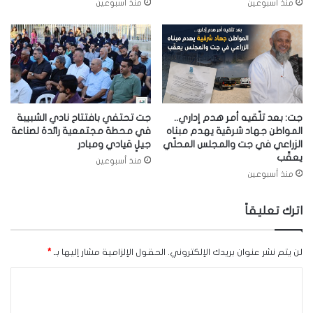
منذ أسبوعين
منذ أسبوعين
جت: بعد تلّقيه أمر هدم إداري..
جت تحتفي بافتتاح نادي الشبيبة
المواطن جهاد شرقية يهدم مبناه
في محطة مجتمعية رائدة لصناعة
الزراعي في جت والمجلس المحلّي
جيلٍ قيادي ومبادر
يعقّب
منذ أسبوعين
منذ أسبوعين
اترك تعليقاً
لن يتم نشر عنوان بريدك الإلكتروني.
الحقول الإلزامية مشار إليها بـ
*
ا
ل