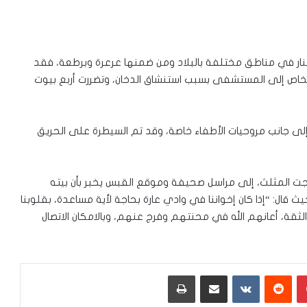
لنار في مناطق مختلفة بالبلاد ومن ضمنها عرعرة وبرطعة، فقد
هذه الحرائق في منطقة وادي عارة عن نقل 4 أشخاص إلى المستشفى بسبب استنشاق الدخان، وتضررت أربع بيوت
 إلى جانب مروحيات الأطفاء خاصة، وقد تم السيطرة على الحريق
جت المثلث، إلى مراسل صحيفة وموقع القبس يخبر بأن بيته
ث قال: “إذا كان إخواننا في وادي عارة بحاجة لأية مساعدة، بقلوبنا
الثقة، أعانهم الله في محنتهم وفرج عنهم، وبالامكان الاتصال
بينتيريست
‏Reddit
‏VKontakte
مشاركة عبر البريد
طباعة