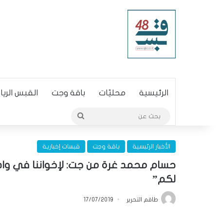
الرئيسية
محليّات
باقة وجت
القبس الري
بحث
عن
الأخبار الرئيسية
باقة وجت
قبسات إخبارية
حسام محمد غرة من جت: لإخواننا في وادي
لكم”
طاقم التحرير
17/07/2019