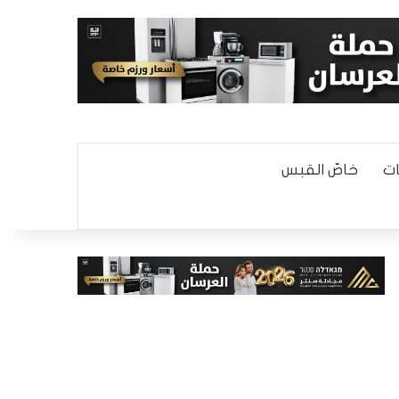
ت
خاصّ القبس