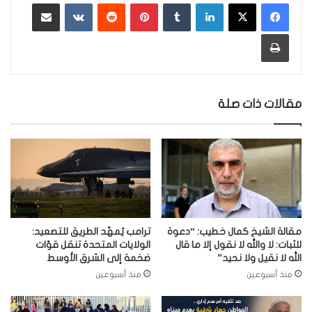
لينكدإن
‏Tumblr
بينتيريست
‏Reddit
‏VKontakte
مشاركة عبر البريد
طباعة
مقالات ذات صلة
مقالة الشيخ كمال خطيب: “دعوة
ترامب يُمهّد الطريق للتصعيد:
للثبات: لا والله لا نقول إلا ما قال
الولايات المتحدة تنقل قوّات
الله لا نقيل ولا نحيد”
ضخمة إلى الشرق الأوسط
منذ أسبوعين
منذ أسبوعين