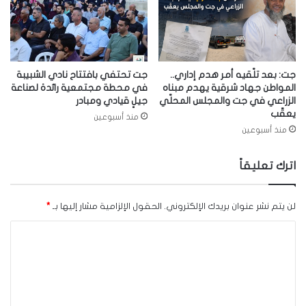
جت: بعد تلّقيه أمر هدم إداري..
جت تحتفي بافتتاح نادي الشبيبة
المواطن جهاد شرقية يهدم مبناه
في محطة مجتمعية رائدة لصناعة
الزراعي في جت والمجلس المحلّي
جيلٍ قيادي ومبادر
يعقّب
منذ أسبوعين
منذ أسبوعين
اترك تعليقاً
لن يتم نشر عنوان بريدك الإلكتروني.
الحقول الإلزامية مشار إليها بـ
*
ا
ل
ت
ع