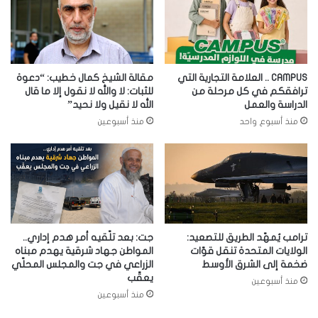
CAMPUS .. العلامة التجارية التي
مقالة الشيخ كمال خطيب: “دعوة
ترافقكم في كل مرحلة من
للثبات: لا والله لا نقول إلا ما قال
الدراسة والعمل
الله لا نقيل ولا نحيد”
منذ أسبوع واحد
منذ أسبوعين
ترامب يُمهّد الطريق للتصعيد:
جت: بعد تلّقيه أمر هدم إداري..
الولايات المتحدة تنقل قوّات
المواطن جهاد شرقية يهدم مبناه
ضخمة إلى الشرق الأوسط
الزراعي في جت والمجلس المحلّي
يعقّب
منذ أسبوعين
منذ أسبوعين