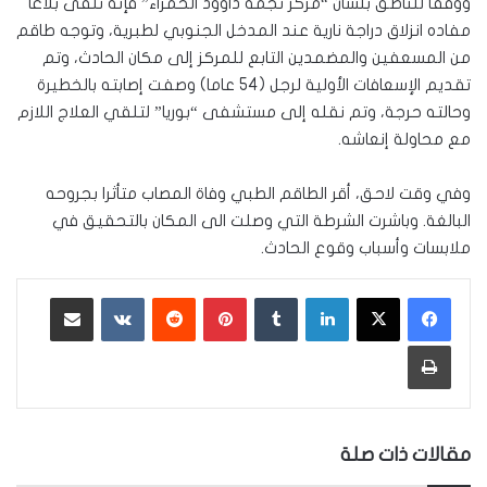
ووفقا للناطق بلسان “مركز نجمة داوود الحمراء” فإنه تلقى بلاغا
مفاده انزلاق دراجة نارية عند المدخل الجنوبي لطبرية، وتوجه طاقم
من المسعفين والمضمدين التابع للمركز إلى مكان الحادث، وتم
تقديم الإسعافات الأولية لرجل (54 عاما) وصفت إصابته بالخطيرة
وحالته حرجة، وتم نقله إلى مستشفى “بوريا” لتلقي العلاج اللازم
مع محاولة إنعاشه.
وفي وقت لاحق، أقر الطاقم الطبي وفاة المصاب متأثرا بجروحه
البالغة. وباشرت الشرطة التي وصلت الى المكان بالتحقيق في
ملابسات وأسباب وقوع الحادث.
لينكدإن
‏Tumblr
بينتيريست
‏Reddit
‏VKontakte
مشاركة عبر البريد
طباعة
مقالات ذات صلة