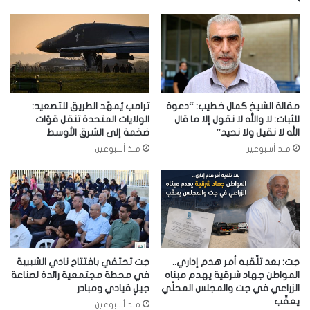
مقالة الشيخ كمال خطيب: “دعوة
ترامب يُمهّد الطريق للتصعيد:
للثبات: لا والله لا نقول إلا ما قال
الولايات المتحدة تنقل قوّات
الله لا نقيل ولا نحيد”
ضخمة إلى الشرق الأوسط
منذ أسبوعين
منذ أسبوعين
جت: بعد تلّقيه أمر هدم إداري..
جت تحتفي بافتتاح نادي الشبيبة
المواطن جهاد شرقية يهدم مبناه
في محطة مجتمعية رائدة لصناعة
الزراعي في جت والمجلس المحلّي
جيلٍ قيادي ومبادر
يعقّب
منذ أسبوعين