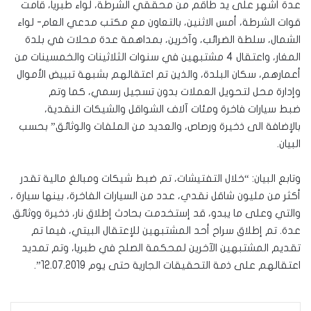
عدة أشهر على يد طاقم من محققي الشرطة، لواء طبريا، قامت
قوات الشرطة، أمس الاثنين، بالتعاون مع مكتب مدعي العام- لواء
الشمال، سلطة الضرائب، وآخرين، بمداهمة عدة محلات في بلدة
المغار، واعتقال 4 مشتبهين في سنوات الثلاثينات والخمسينات من
أعمارهم، سكان البلدة، والذين تم اعتقالهم بشبهة تبييض الأموال
وإدارة محل لتحويل العملات بدون تسجيل رسمي، كما وتم
ضبط سيارات فاخرة ومئات آلاف الشواقل والشيكات النقدية،
بالإضافة الى ذخيرة ورصاص، والعديد من الملفات والوثائق” بحسب
البيان.
وتابع البيان: “خلال التفتيشات، تم ضبط شيكات ومبالغ مالية تقدر
أكثر من مليون شاقل نقدي، عدد من السيارات الفاخرة، بينها سيارة ،
والتي وعلى ما يبدو، قد إستخدمت بحادث إطلاق نار، ذخيرة ووثائق
عدة. تم إطلاق سراح أحد المشتبهين للإعتقال البيتي، فيما تم
تقديم المشتبهين الآخرين لمحكمة الصلح في طبريا، وتم تمديد
اعتقالهم على ذمة التحقيقات الجارية حتى يوم 12.07.2019”.