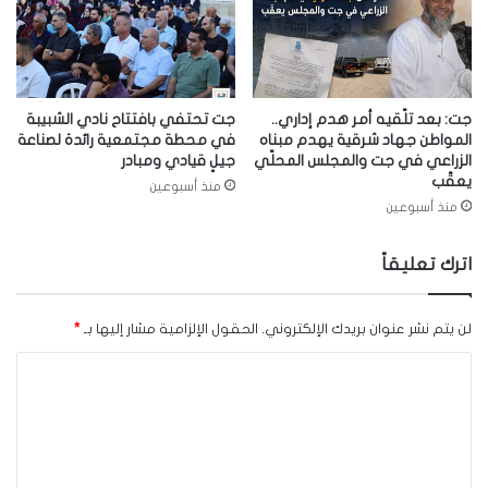
جت: بعد تلّقيه أمر هدم إداري..
جت تحتفي بافتتاح نادي الشبيبة
المواطن جهاد شرقية يهدم مبناه
في محطة مجتمعية رائدة لصناعة
الزراعي في جت والمجلس المحلّي
جيلٍ قيادي ومبادر
يعقّب
منذ أسبوعين
منذ أسبوعين
اترك تعليقاً
لن يتم نشر عنوان بريدك الإلكتروني.
الحقول الإلزامية مشار إليها بـ
*
ا
ل
ت
ع