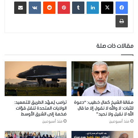
لينكدإن
‏Tumblr
بينتيريست
‏Reddit
‏VKontakte
مشاركة عبر البريد
طباعة
مقالات ذات صلة
مقالة الشيخ كمال خطيب: “دعوة
ترامب يُمهّد الطريق للتصعيد:
للثبات: لا والله لا نقول إلا ما قال
الولايات المتحدة تنقل قوّات
الله لا نقيل ولا نحيد”
ضخمة إلى الشرق الأوسط
منذ أسبوعين
منذ أسبوعين