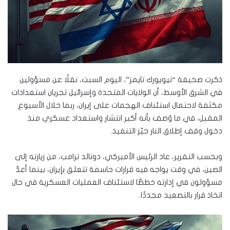
ذكرت صحيفة “نيويورك تايمز”، اليوم السبت، نقلًا عن مسؤولين
في الشرق الأوسط، أن الولايات المتحدة وإسرائيل تجريان استعدادات
مكثفة لاحتمال استئناف الهجمات على إيران، ربما خلال الأسبوع
المقبل، في ما وُصف بأنه أكبر انتشار واستعداد عسكري منذ
دخول وقف إطلاق النار حيّز التنفيذ.
وبحسب التقرير، عاد الرئيس الأميركي، دونالد ترامب، من زيارته إلى
الصين، في وقت يواجه فيه قرارات حاسمة تتعلق بإيران، بينما أعدّ
مسؤولون في إدارته خططًا لاستئناف العمليات العسكرية في حال
اتخاذ قرار بالتصعيد مجددًا.