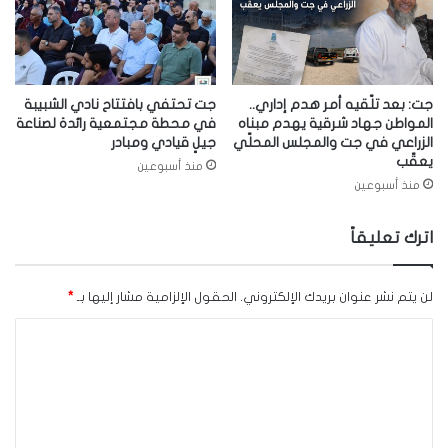
جت: بعد تلّقيه أمر هدم إداري..
جت تحتفي بافتتاح نادي الشبيبة
المواطن جهاد شرقية يهدم مبناه
في محطة مجتمعية رائدة لصناعة
الزراعي في جت والمجلس المحلّي
جيلٍ قيادي ومبادر
يعقّب
منذ أسبوعين
منذ أسبوعين
اترك تعليقاً
لن يتم نشر عنوان بريدك الإلكتروني.
الحقول الإلزامية مشار إليها بـ
*
ا
ل
ت
ع