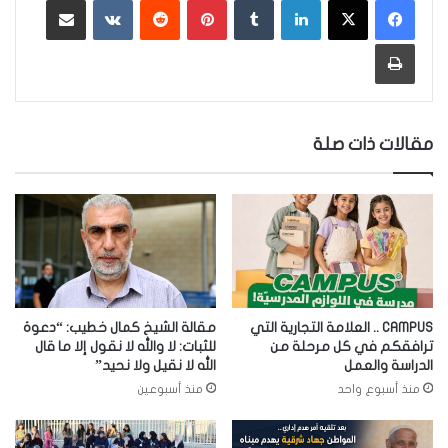
لينكدإن
‏Tumblr
بينتيريست
‏Reddit
‏VKontakte
مشاركة عبر البريد
طباعة
مقالات ذات صلة
CAMPUS .. العلامة التجارية التي
مقالة الشيخ كمال خطيب: “دعوة
ترافقكم في كل مرحلة من
للثبات: لا والله لا نقول إلا ما قال
الدراسة والعمل
الله لا نقيل ولا نحيد”
منذ أسبوع واحد
منذ أسبوعين