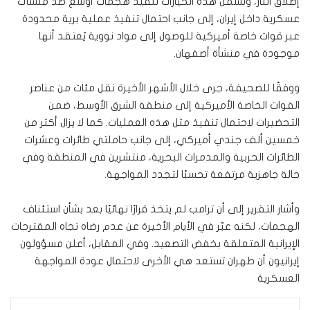
إطلاق النار، وتشمل هذه الخيارات تنفيذ هجمات أوسع ضد منشآت
عسكرية داخل إيران، إلى جانب احتمال تنفيذ عملية برية محدودة
عبر قوات خاصة أميركية للوصول إلى مواد نووية يُعتقد أنها
موجودة في منشأة أصفهان.
ووفقًا للصحيفة، جرى خلال الأشهر الأخيرة نقل مئات من عناصر
القوات الخاصة الأميركية إلى منطقة الشرق الأوسط، ضمن
التحضيرات لاحتمال تنفيذ مثل هذه العمليات. كما لا يزال أكثر من
خمسين ألف جندي أميركي، إلى جانب حاملتي طائرات وعشرات
الطائرات الحربية والمدمرات البحرية، منتشرين في المنطقة وفي
حالة جاهزية مرتفعة تحسبًا لتجدد المواجهة.
وأشار التقرير إلى أن ترامب لم يتخذ قرارًا نهائيًا بعد بشأن استئناف
الهجمات، لكنه عبّر في الأيام الأخيرة عن عدم رضاه تجاه المقترحات
الإيرانية المتعلقة بخفض التصعيد. وفي المقابل، أعلن مسؤولون
إيرانيون أن طهران تستعد هي الأخرى لاحتمال عودة المواجهة
العسكرية