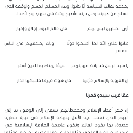
يخدعه ثعالب السياسة أيًا كانوا، وبين المسلم المسخ والإمّعة الذي
انسلخ عن هويته وعن دينه فأصبح ريشة في مهب ريح الأعداء.
أرى الملايين ليس لهم في عالم اليوم إجلال وإكبار
هانوا على الله لما أصبحوا دولًا وبات يحكمهم في الناس
سمسار
يا سيد الرسل قد باتت عروبتهم سيفًا يهتك به للدين أستار
إن العروبة بالإسلام عزّتها فان هوت غيرها فلتبكها الدار
عمّا قريب سيبدو قمرنا
إن مكر أعداء الإسلام ومخططاتهم تسعى إلى الوصول بنا إلى
اليوم الذي نفقد فيه الأمل بنهضة الإسلام في دورة حضارية
جديدة، بها يقود العالم وتكون عاصمة الخلافة الإسلامية هي
مركز صنع القرار العالمي مثلما كانت يومًا المدينة المنورة، ومثلما