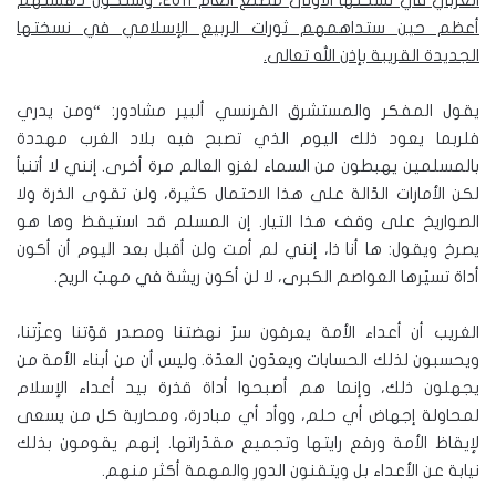
العربي في نسختها الأولى مطلع العام 2011، وستكون دهشتهم
أعظم حين ستداهمهم ثورات الربيع الإسلامي في نسختها
الجديدة القريبة بإذن الله تعالى.
يقول المفكر والمستشرق الفرنسي ألبير مشادور: “ومن يدري
فلربما يعود ذلك اليوم الذي تصبح فيه بلاد الغرب مهددة
بالمسلمين يهبطون من السماء لغزو العالم مرة أخرى. إنني لا أتنبأ
لكن الأمارات الدّالة على هذا الاحتمال كثيرة، ولن تقوى الذرة ولا
الصواريخ على وقف هذا التيار. إن المسلم قد استيقظ وها هو
يصرخ ويقول: ها أنا ذا، إنني لم أمت ولن أقبل بعد اليوم أن أكون
أداة تسيّرها العواصم الكبرى، لا لن أكون ريشة في مهبّ الريح.
الغريب أن أعداء الأمة يعرفون سرّ نهضتنا ومصدر قوّتنا وعزّتنا،
ويحسبون لذلك الحسابات ويعدّون العدّة. وليس أن من أبناء الأمة من
يجهلون ذلك، وإنما هم أصبحوا أداة قذرة بيد أعداء الإسلام
لمحاولة إجهاض أي حلم، ووأد أي مبادرة، ومحاربة كل من يسعى
لإيقاظ الأمة ورفع رايتها وتجميع مقدّراتها. إنهم يقومون بذلك
نيابة عن الأعداء بل ويتقنون الدور والمهمة أكثر منهم.