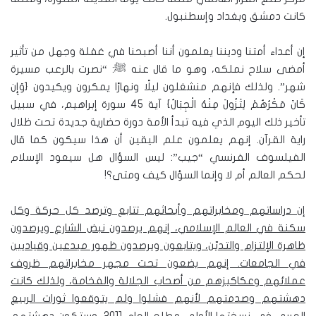
كانت دمشق وبغداد وإسطنبول.
إن أعداء أمتنا وديننا يعلمون أننا أصبحنا في غفلة وجهل من تأثير
أمضى سلاح نملكه، وهو ما قال عنه ﷺ: “نصرت بالرعب مسيرة
شهر”. ولذلك فإنهم منشغلون ليلًا ونهارًا يمكرون ويكيدون {وَإِن
كَانَ مَكْرُهُمْ لِتَزُولَ مِنْهُ الْجِبَالُ} آية 45 سورة إبراهيم، في سبيل
تأخير ذلك اليوم الذي فيه تبدأ الأمة دورة حضارية جديدة تحت ظلال
راية القرآن. إنهم يعلمون علم اليقين أن هذا سيكون كما قال
الفيلسوف الفرنسي “جيب”: ليس السؤال هل سيعود الإسلام
لحكم العالم أم لا وإنما السؤال كيف ومتى؟!
إن دراساتهم ومخابراتهم وأبحاثهم تتابع وترصد كل حركة وكل
سكنة في العالم الإسلامي، إنهم يرصدون نبض الشارع ويرصدون
ظاهرة الإلتزام والتديّن، ويتابعون ويرصدون ظهور مبدعين وقياديين
في الجامعات. إنهم يضعون تحت مجهر مخابراتهم ظروف
عملائهم وعكاكيزهم من أصحاب الجلالة والفخامة، ولذلك كانت
دهشتهم وصدمتهم لأنهم فشلوا ولم يتوقعوا ثورات الربيع