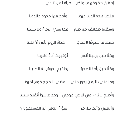
إحقاق حقوقهم، ولكن لا حياة لمن تنادي.
مَلكنا هذهِ الدنيا قُرونا وأخضَعَها جدودٌ خالدونا
وسطَّرنا صحائفَ من ضياءٍ فما نسيَ الزمانُ ولا نسينا
حملناها سيوفًا لامعاتٍ غداةَ الروعِ تأبى أنْ تلينا
وكنُّا حينَ يرمينا أناس نُؤدِّبهمْ أباةً قادرينا
وكنَّا حينَ يأخُذنا عدوّ بطغيانٍ ندوسُ لهُ الجبينا
وما فتىءَ الزمانُ يدور حتى مضى بالمجدِ قومٌ آخرونا
وأصبحَ لا يُرى في الركبِ قومي وقد عاشوا أئِمَّتَهُ سنينا
وآلمني وآلمَ كلّ حرٍ سؤالُ الدهرِ: أين المسلمونا ؟