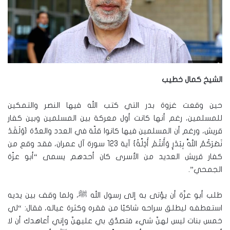
الشيخ كمال خطيب
حين وقعت غزوة بدر التي كتب الله فيها النصر والتمكين
للمسلمين، رغم أنها كانت أول معركة بين المسلمين وبين كفار
قريش، ورغم أن المسلمين فيها كانوا قلّة في العدد والعدّة {وَلَقَدْ
نَصَرَكُمُ اللَّهُ بِبَدْرٍ وَأَنتُمْ أَذِلَّةٌ} آية 123 سورة آل عمران، فقد وقع من
كفار قريش العديد من الأسرى كان أحدهم يسمى “أبو عزّة
الجمحي”.
طلب أبو عزّة أن يؤتى به إلى رسول الله ﷺ، ولما وقف بين يديه
استعطفه ليطلق سراحه شاكيًا من فقره وكثرة عياله، فقال: “لي
خمس بنات ليس لهنّ شيء فتصدّق بي عليهنّ وإني أعاهدك أن لا