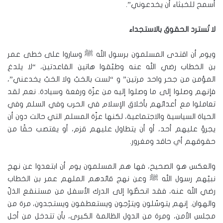
أسمح للخبثاء أن يخدعوني”.
لا تُسترد الحقوق بالاستجداء
ويوم أن اقتدى المسلمون برسول الله ﷺ وساروا على خطى عمر
بن الخطاب رضي الله عنه وطبّقوا هاتين القاعدتين، “لا يلدغ
المؤمن من جحر واحد مرتين” و “لست بالخبّ ولا الخبّ يخدعني”،
فإنهم وصلوا إلى ما وصلوا إليه من عزّة ورفعة وسيادة. نعم لقد
تعاملوا مع أعدائهم بأخلاق الإسلام في الحرب وفي السلم وفي
الحياة السياسية والاجتماعية، لكنها عزّة المسلم التي حالت دون أن
يجرؤ عليهم أحد، أو أن يتطاول عليهم قزم، أو يغتصب حقًا من
حقوقهم أي حاقد ومغرور.
والعكس هو الصحيح، فها هم المسلمون يوم أن ابتعدوا عن نهج
نبيّهم رسول الله ﷺ وعن نهج قائدهم الملهم عمر بن الخطاب
رضي الله عنه، فقد انحطّوا إلى الدرك الأسفل من مستنقع الذلّ
والهوان. إنهم يتوسّلون ويترّجون ويستعطفون ويستجدون، مرة من
مجلس الأمن، ومرة من الدول الظالمة الكبرى، بأن تتدخل من أجل