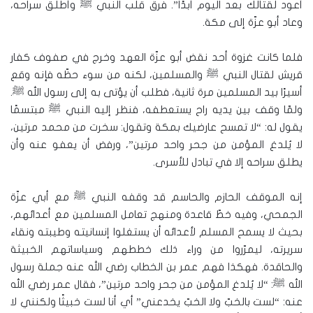
أعود لقتالك بعد اليوم أبدًا”. فرقّ قلب النبي ﷺ وأطلق سراحه،
وعاد أبو عزّة إلى مكة.
فلما كانت غزوة أحد نقض أبو عزّة العهد وخرج في صفوف كفار
قريش لقتال النبي ﷺ والمسلمين، لكنه من سوء حظّه فإنه وقع
أسيرًا بيد المسلمين مرة ثانية، فطلب أن يؤتى به إلى رسول الله ﷺ.
ولمّا وقف بين يديه راح يستعطفه، فنظر إليه النبي ﷺ مبتسمًا
يقول له: “لا تمسح عارضيك بمكة وتقول: سخرت من محمد مرتين،
لا يُلدغ المؤمن من جحر واحد مرتين”، ورفض أن يعفو عنه وأن
يطلق سراحه إلا في تبادل للأسرى.
إنه الموقف الحازم والحاسم قد وقفه النبي ﷺ مع أبي عزّة
الجمحي، وفيه خطّ قاعدة ومنهج تعامل المسلمين مع أعدائهم،
بحيث لا يسمح المسلم لأعدائه أن يستغلوا إنسانيته وطيبته ونقاء
سريرته، ليمرّروا من وراء ذلك خططهم وسياساتهم الخبيثة
والحاقدة. فهكذا فهم عمر بن الخطاب رضي الله عنه جملة رسول
الله ﷺ: “لا يُلدغ المؤمن من جحر واحد مرتين”، فقال عمر رضي الله
عنه: “لست بالخبّ ولا الخبّ يخدعني” أي أنا لست خبيثًا ولكنني لا