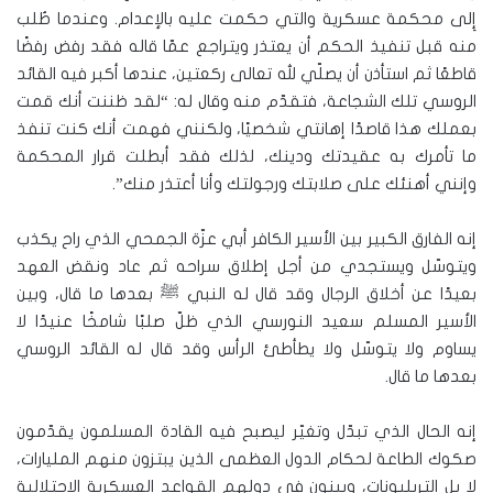
إِلى محكمة عسكرية والتي حكمت عليه بالإعدام. وعندما طُلب
منه قبل تنفيذ الحكم أن يعتذر ويتراجع عمّا قاله فقد رفض رفضًا
قاطعًا ثم استأذن أن يصلّي لله تعالى ركعتين، عندها أكبر فيه القائد
الروسي تلك الشجاعة، فتقدّم منه وقال له: “لقد ظننت أنك قمت
بعملك هذا قاصدًا إهانتي شخصيًا، ولكنني فهمت أنك كنت تنفذ
ما تأمرك به عقيدتك ودينك، لذلك فقد أبطلت قرار المحكمة
وإنني أهنئك على صلابتك ورجولتك وأنا أعتذر منك”.
إنه الفارق الكبير بين الأسير الكافر أبي عزّة الجمحي الذي راح يكذب
ويتوسّل ويستجدي من أجل إطلاق سراحه ثم عاد ونقض العهد
بعيدًا عن أخلاق الرجال وقد قال له النبي ﷺ بعدها ما قال، وبين
الأسير المسلم سعيد النورسي الذي ظلّ صلبًا شامخًا عنيدًا لا
يساوم ولا يتوسّل ولا يطأطئ الرأس وقد قال له القائد الروسي
بعدها ما قال.
إنه الحال الذي تبدّل وتغيّر ليصبح فيه القادة المسلمون يقدّمون
صكوك الطاعة لحكام الدول العظمى الذين يبتزون منهم المليارات،
لا بل التريليونات، ويبنون في دولهم القواعد العسكرية الاحتلالية