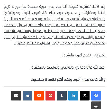
إنه الأمل تتشرّبه قلوبنا، أننا بين يدي دورة جديدة من دورات تاريخ
أمتنا وحضارتنا، ولن يحول دون ذلك كل قوى الأرض وطواغيتها
وعملاؤهم، وإن أقصى ما يمكن أن يفعلوه هو إعاقة هذه الدورة
وليس منعها. نعم لن نُلدغ من جحر واحد مرتين، ولن يخدعنا
دهاقين السياسة، وعمّا قريب سيطلع قمرنا وستشرق شمسنا
وترتفع راياتنا ويعلو صوت آذاننا، ولن يكون لخفافيش الليل إلا أن
تختفي وتختبئ في جحورها وأوكارها، وإن غدًا لناظره قريب.
نحن إلى الفرج أقرب فأبشروا.
رحم الله قارئًا دعا لي ولوالدي ولوالديه بالمغفرة.
والله غالب على أمره، ولكن أكثر الناس لا يعلمون.
لينكدإن
‏Tumblr
بينتيريست
‏Reddit
‏VKontakte
مشاركة عبر البريد
طباعة