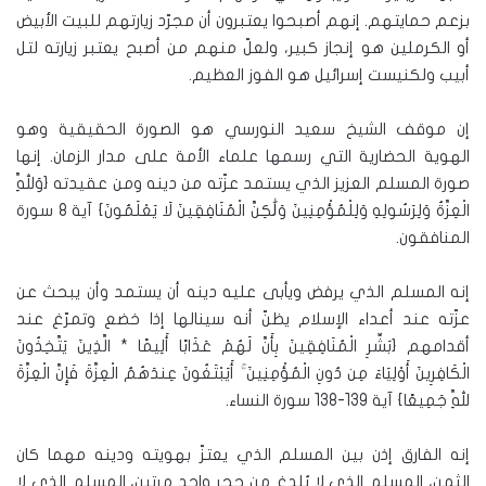
بزعم حمايتهم. إنهم أصبحوا يعتبرون أن مجرّد زيارتهم للبيت الأبيض
أو الكرملين هو إنجاز كبير، ولعلّ منهم من أصبح يعتبر زيارته لتل
أبيب ولكنيست إسرائيل هو الفوز العظيم.
إن موقف الشيخ سعيد النورسي هو الصورة الحقيقية وهو
الهوية الحضارية التي رسمها علماء الأمة على مدار الزمان. إنها
صورة المسلم العزيز الذي يستمد عزّته من دينه ومن عقيدته {وَلِلَّهِ
الْعِزَّةُ وَلِرَسُولِهِ وَلِلْمُؤْمِنِينَ وَلَٰكِنَّ الْمُنَافِقِينَ لَا يَعْلَمُونَ} آية 8 سورة
المنافقون.
إنه المسلم الذي يرفض ويأبى عليه دينه أن يستمد وأن يبحث عن
عزّته عند أعداء الإسلام يظنّ أنه سينالها إذا خضع وتمرّغ عند
أقدامهم {بَشِّرِ الْمُنَافِقِينَ بِأَنَّ لَهُمْ عَذَابًا أَلِيمًا * الَّذِينَ يَتَّخِذُونَ
الْكَافِرِينَ أَوْلِيَاءَ مِن دُونِ الْمُؤْمِنِينَ ۚ أَيَبْتَغُونَ عِندَهُمُ الْعِزَّةَ فَإِنَّ الْعِزَّةَ
لِلَّهِ جَمِيعًا} آية 139-138 سورة النساء.
إنه الفارق إذن بين المسلم الذي يعتزّ بهويته ودينه مهما كان
الثمن، المسلم الذي لا يُلدغ من جحر واحد مرتين، المسلم الذي لا