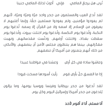
تُرى هل يرجعُ الماضي فإني أذوبُ لذلكَ الماضي حنينا
لقد لُدغ العرب والمسلمون من جحر واحد مرّة ومرّة ومرّة، لأنهم
لم يعودوا مؤمنين، ولم يعودوا مسلمين حقًا، وإنما أغلبهم لا
يعرفون من الإسلام إلا اسمه ولا من القرآن إلا رسمه. لُدغوا يوم
النكبة، ولُدغوا يوم النكسة، ولُدغوا يوم احتلت بيروت، ولُدغوا يوم
سقطت بغداد، واحتلت أرضهم، ودنّست مقدساتهم، ونهبت
مقدّراتهم، بينما هم ينتظرون مجلس الأمن أن ينصفهم، والأنكى
من ذلك أنهم يتمنون من أمريكا أن تنصفهم.
وعاشوا سادة في كل أرض وعشنا في مواطننا عبيدا
إذا ما الفسق حلّ بأرض قوم رأيت أسودها مسخت قرودا
لقد لُدغوا من جحر بريطانيا وفرنسا وروسيا يومها، وما يزالون
يُلدغون من جحر أمريكا وإسرائيل اليوم وكل يوم.
أنا مسلم، أنا لا أقوم لأحد