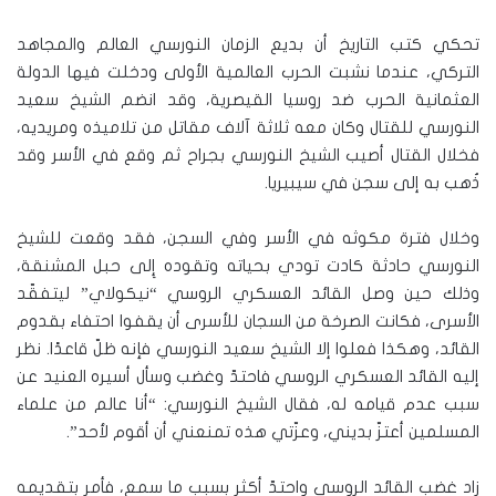
تحكي كتب التاريخ أن بديع الزمان النورسي العالم والمجاهد
التركي، عندما نشبت الحرب العالمية الأولى ودخلت فيها الدولة
العثمانية الحرب ضد روسيا القيصرية، وقد انضم الشيخ سعيد
النورسي للقتال وكان معه ثلاثة آلاف مقاتل من تلاميذه ومريديه،
فخلال القتال أصيب الشيخ النورسي بجراح ثم وقع في الأسر وقد
ذُهب به إلى سجن في سيبيريا.
وخلال فترة مكوثه في الأسر وفي السجن، فقد وقعت للشيخ
النورسي حادثة كادت تودي بحياته وتقوده إِلى حبل المشنقة،
وذلك حين وصل القائد العسكري الروسي “نيكولاي” ليتفقّد
الأسرى، فكانت الصرخة من السجان للأسرى أن يقفوا احتفاء بقدوم
القائد، وهكذا فعلوا إلا الشيخ سعيد النورسي فإنه ظلّ قاعدًا. نظر
إليه القائد العسكري الروسي فاحتدّ وغضب وسأل أسيره العنيد عن
سبب عدم قيامه له، فقال الشيخ النورسي: “أنا عالم من علماء
المسلمين أعتزّ بديني، وعزّتي هذه تمنعني أن أقوم لأحد”.
زاد غضب القائد الروسي واحتدّ أكثر بسبب ما سمع، فأمر بتقديمه