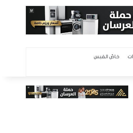
ت
خاصّ القبس