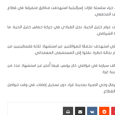
 جراء سلسلة غارات إسرائيلية استهدفت مناطق متفرقة في قطاع
ف المدفعي.
عزام خليل الحية، نجل القيادي في حركة حماس خليل الحية، ما
 الشرباصي.
ي استهدف تجمعًا للمواطنين عن استشهاد ثلاثة فلسطينيين من
م بحالة خطرة، نقلوا إلى المستشفى المعمداني.
داف سيارته في مواصي خان يونس، فيما أُعلن عن استشهاد عدد من
نة غزة.
لرمال وحي الصبرة بمدينة غزة، دون تسجيل إصابات، في وقت تتواصل
لقطاع.
بينتيريست
‏Reddit
‏VKontakte
مشاركة عبر البريد
طباعة