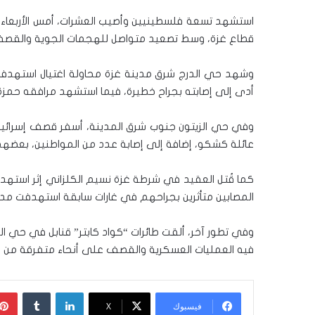
استشهد تسعة فلسطينيين وأصيب العشرات، أمس الأربعاء،
قطاع غزة، وسط تصعيد متواصل للهجمات الجوية والقص
وشهد حي الدرج شرق مدينة غزة محاولة اغتيال استهدفت 
أدى إلى إصابته بجراح خطيرة، فيما استشهد مرافقه حمزة
وفي حي الزيتون جنوب شرق المدينة، أسفر قصف إسرائيل
عائلة كشكو، إضافة إلى إصابة عدد من المواطنين، بعضه
كما قُتل العقيد في شرطة غزة نسيم الكلزاني إثر استه
المصابين متأثرين بجراحهم في غارات سابقة استهدفت مدي
وفي تطور آخر، ألقت طائرات “كواد كابتر” قنابل في حي ا
فيه العمليات العسكرية والقصف على أنحاء متفرقة من ا
لينكدإن
‏Tumblr
فيسبوك
‫X