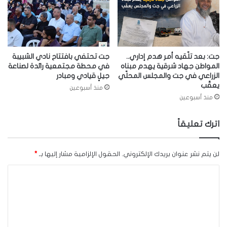
جت: بعد تلّقيه أمر هدم إداري..
جت تحتفي بافتتاح نادي الشبيبة
المواطن جهاد شرقية يهدم مبناه
في محطة مجتمعية رائدة لصناعة
الزراعي في جت والمجلس المحلّي
جيلٍ قيادي ومبادر
يعقّب
منذ أسبوعين
منذ أسبوعين
اترك تعليقاً
لن يتم نشر عنوان بريدك الإلكتروني.
الحقول الإلزامية مشار إليها بـ
*
ا
ل
ت
ع