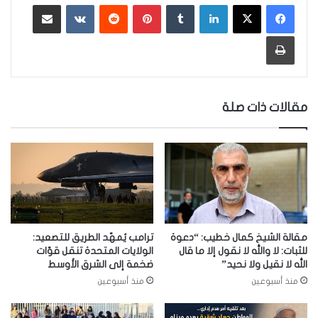
لينكدإن
‏Tumblr
بينتيريست
‏Reddit
‏VKontakte
مشاركة عبر البريد
طباعة
مقالات ذات صلة
مقالة الشيخ كمال خطيب: “دعوة
ترامب يُمهّد الطريق للتصعيد:
للثبات: لا والله لا نقول إلا ما قال
الولايات المتحدة تنقل قوّات
الله لا نقيل ولا نحيد”
ضخمة إلى الشرق الأوسط
منذ أسبوعين
منذ أسبوعين