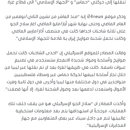
تنقلها إلى حركتي “حماس” و “الجهاد الإسلامي” الى قطاع غزة.
وذكر موقع i24news إنه “منذ العاشر من تشرين الثاني/نوفمبر من
العام الماضي وحتى نهاية شهر أيار/مايو الماضي اغار سلاح الجو
على ثلاثة شاحنات احداها كانت في منتصف أذار/مارس الماضي
وكانت تحمل شحنة صواريخ إيران ية قادمة للجهاد الإسلامي”.
وقالت المصادر للموقع الاسرائيلي إن “احدى الشاحنات كانت تحمل
صواريخ وأسلحة ومواد شديدة الانفجار ستستخدم في تصنيع
عبوات ناسفة، كانت في طريقها لغزة بعد ان تم نقلها عبر ليبيا من
خلال تجار أسلحة لبيعها لحركة حماس عبر وسطاء فلسطينيين
متواجدين في دول مختلفة منها ليبيا وأخرى في دول ثانية وفرت
الأموال واستعدت لدفعها بعد وصول الشحنة لغزة، إلا أنها قصفت”.
وأكدت المصادر ان “سلاح الجو الإسرائيلي هو من يقف خلف تلك
العمليات، مرجحةً ان استهدافها يتم بعد معلومات استخبارية
غالبيتها تتم من داخل سيناء عبر بعض المتعاونين مع جهاز
المخابرات الإسرائيلية”.