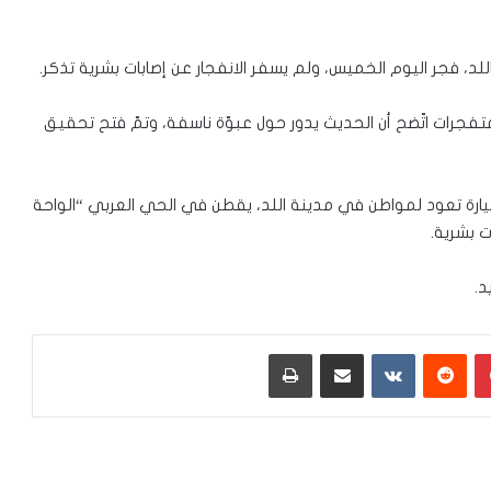
، فجر اليوم الخميس، ولم يسفر الانفجار عن إصابات بشرية تذكر.
لمتفجرات اتّضح أن الحديث يدور حول عبوّة ناسفة، وتمّ فتح تحقيق
يارة تعود لمواطن في مدينة اللد، يقطن في الحي العربي “الواحة
ت بشرية.
د.
بينتيريست
‏Reddit
‏VKontakte
مشاركة عبر البريد
طباعة