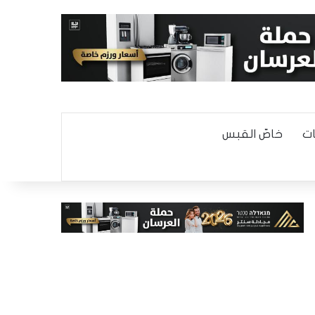
ت
خاصّ القبس