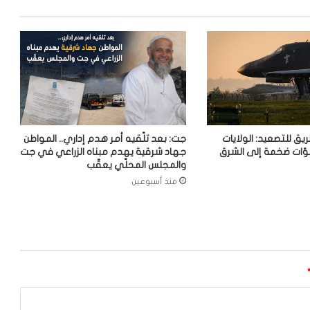
ريق للتصعيد: الولايات
جت: بعد تلّقيه أمر هدم إداري.. المواطن
وّات ضخمة إلى الشرق
جهاد شرقية يهدم مبناه الزراعي في جت
والمجلس المحلّي يعقّب
منذ أسبوعين