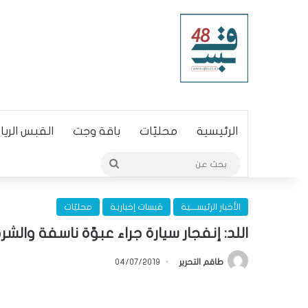
الرئيسية
محليّات
باقة وجت
القبس الري
بحث
عن
الأخبار الرئيســـية
قبسات إخبارية
محليّات
اللد: إنفجار سيارة جراء عبوّة ناسفة وال
طاقم التحرير
04/07/2019