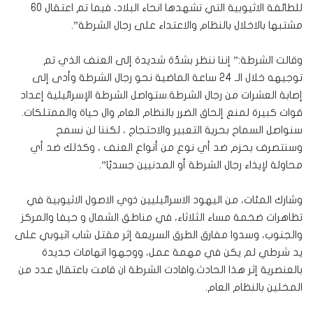
للطائفة الاثيوبية التي تشهدها انحاء البلاد، فيما تم اعتقال 60
مشتبها بالاخلال بالنظام والاعتداء على رجال الشرطة”.
وقالت الشرطة:” إننا ننظر بشدّة شديدة إلى العنف الذي تم
توجيهه خلال الـ 24 ساعة الماضية نحو رجال الشرطة وأدى إلى
إصابة العشرات من رجال الشرطة.ستواصل الشرطة الإسرائيلية إعداد
قوات كبيرة لمنع إلحاق الضرر بالنظام العام وال حياة والممتلكات.
سنواصل السماح بحرية التعبير والاحتجاج ، لكننا لن نسمح
وسنتصرف بحزم ضد أي نوع من أنواع العنف ، وكذلك ضد أي
محاولة لإيذاء رجال الشرطة أو المدنيين جسديًا”.
وشارك المئات، من اليهود الاسرائيليين ذوي الاصول الاثيوبية في
تظاهرات ضخمة مساء الثلاثاء، في مناطق الشمال و حيفا والمركز
والجنوب، وسدوا مفارق الطرق السريعة إثر مقتل شاب اثيوبي على
يد شرطي لم يكن في مهمة عمل، ووجهوا اتهامات جديدة
بالعنصرية إثر هذا الحادث.وافادت الشرطة ان قامت باعتقال عدد من
المخلين بالنظام العام.