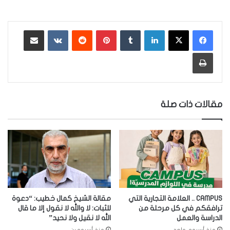
لينكدإن
‏Tumblr
بينتيريست
‏Reddit
‏VKontakte
مشاركة عبر البريد
طباعة
مقالات ذات صلة
CAMPUS .. العلامة التجارية التي
مقالة الشيخ كمال خطيب: “دعوة
ترافقكم في كل مرحلة من
للثبات: لا والله لا نقول إلا ما قال
الدراسة والعمل
الله لا نقيل ولا نحيد”
منذ أسبوع واحد
منذ أسبوعين