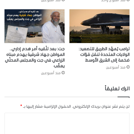
ترامب يُمهّد الطريق للتصعيد:
جت: بعد تلّقيه أمر هدم إداري..
الولايات المتحدة تنقل قوّات
المواطن جهاد شرقية يهدم مبناه
ضخمة إلى الشرق الأوسط
الزراعي في جت والمجلس المحلّي
يعقّب
منذ أسبوعين
منذ أسبوعين
اترك تعليقاً
لن يتم نشر عنوان بريدك الإلكتروني.
الحقول الإلزامية مشار إليها بـ
*
ا
ل