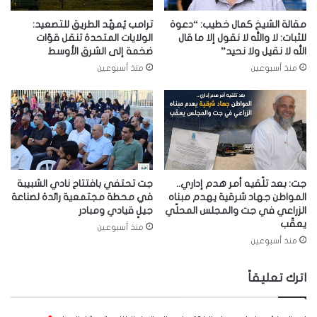
مقالة الشيخ كمال خطيب: “دعوة
ترامب يُمهّد الطريق للتصعيد:
للثبات: لا والله لا نقول إلا ما قال
الولايات المتحدة تنقل قوّات
الله لا نقيل ولا نحيد”
ضخمة إلى الشرق الأوسط
منذ أسبوعين
منذ أسبوعين
جت: بعد تلّقيه أمر هدم إداري..
جت تحتفي بافتتاح نادي الشبيبة
المواطن جهاد شرقية يهدم مبناه
في محطة مجتمعية رائدة لصناعة
الزراعي في جت والمجلس المحلّي
جيلٍ قيادي ومبادر
يعقّب
منذ أسبوعين
منذ أسبوعين
اترك تعليقاً