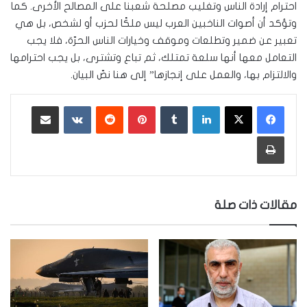
احترام إرادة الناس وتغليب مصلحة شعبنا على المصالح الأخرى. كما
وتؤكد أن أصوات الناخبين العرب ليس ملكًا لحزب أو لشخص، بل هي
تعبير عن ضمير وتطلعات وموقف وخيارات الناس الحرّة، فلا يجب
التعامل معها أنها سلعة تمتلك، ثم تباع وتشترى، بل يجب احترامها
والالتزام بها، والعمل على إنجازها” إلى هنا نصّ البيان.
لينكدإن
‏Tumblr
بينتيريست
‏Reddit
‏VKontakte
مشاركة عبر البريد
طباعة
مقالات ذات صلة