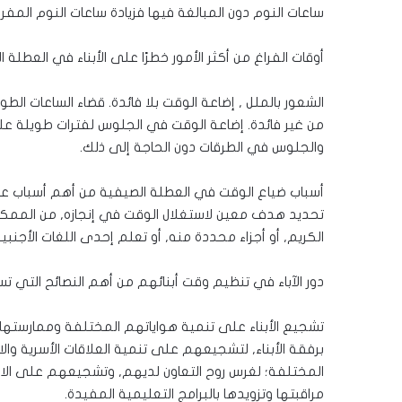
ساعات النوم دون المبالغة فيها فزيادة ساعات النوم المف
أوقات الفراغ من أكثر الأمور خطرًا على الأبناء في العطلة ا
الشعور بالملل , إضاعة الوقت بلا فائدة. قضاء الساعات ا
من غير فائدة. إضاعة الوقت في الجلوس لفترات طويلة على
والجلوس في الطرقات دون الحاجة إلى ذلك.
أسباب ضياع الوقت في العطلة الصيفية من أهم أسباب ع
تحديد هدف معين لاستغلال الوقت في إنجازه, من الممك
الكريم, أو أجزاء محددة منه, أو تعلم إحدى اللغات الأجنب
دور الآباء في تنظيم وقت أبنائهم من أهم النصائح التي تس
تشجيع الأبناء على تنمية هواياتهم المختلفة وممارستها, مثل
برفقة الأبناء, لتشجيعهم على تنمية العلاقات الأسرية وال
المختلفة؛ لغرس روح التعاون لديهم, وتشجيعهم على الاع
مراقبتها وتزويدها بالبرامج التعليمية المفيدة.