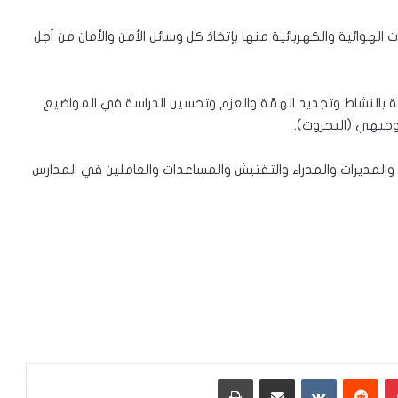
 الهوائية والكهربائية منها بإتخاذ كل وسائل الأمن والأمان من أجل
 بالنشاط وتجديد الهمّة والعزم وتحسين الدراسة في المواضيع
توجيهي (البجروت).
والمديرات والمدراء والتفتيش والمساعدات والعاملين في المدارس
بينتيريست
‏Reddit
‏VKontakte
مشاركة عبر البريد
طباعة