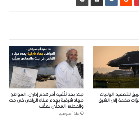
ريق للتصعيد: الولايات
جت: بعد تلّقيه أمر هدم إداري.. المواطن
وّات ضخمة إلى الشرق
جهاد شرقية يهدم مبناه الزراعي في جت
والمجلس المحلّي يعقّب
منذ أسبوعين