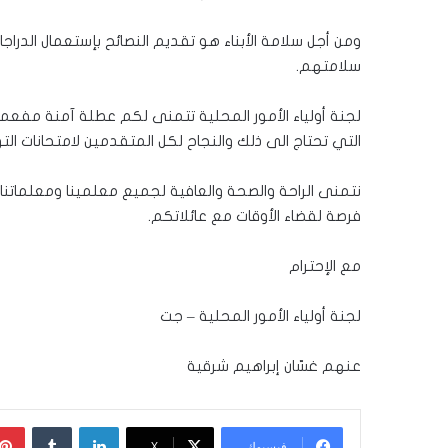
ومن أجل سلامة الأبناء هو تقديم النصائح بإستعمال الدراجات
سلامتهم.
لجنة أولياء الأمور المحلية تتمنى لكم عطلة آمنة مفعمة
التي تحتاج الى ذلك والنجاح لكل المتقدمين لامتحانات ال
نتمنى الراحة والصحة والعافية لجميع معلمينا ومعلماتنا 
فرصة لقضاء الأوقات مع عائلاتكم.
مع الإحترام
لجنة أولياء الأمور المحلية – جت
عنهم غسّان إبراهيم شرقية
لينكدإن
‏Tumblr
فيسبوك
‫X