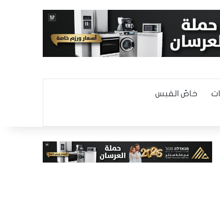
ت
خاصّ القبس