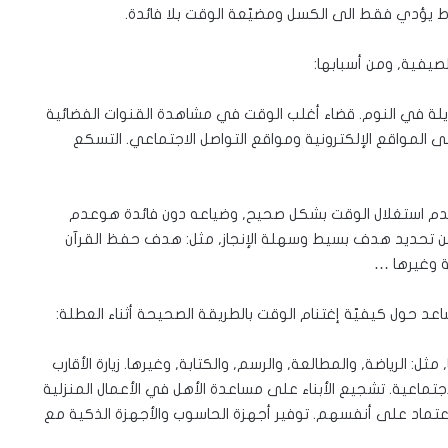
رط يؤدي فقط الى الكسل ومضيّعة الوقت بلا فائدة.
لصيفية, ومن أسبابها:
لطويلة في النوم. قضاء أغلب الوقت في مشاهدة القنوات الفضائية
 المواقع الإلكترونية ومواقع التواصل الاجتماعي. التسكع
دم استغلال الوقت بشكل صحيح, وضياعه دون فائدة هوعدم
ن تحديد هدف بسيط وسهلة الإنجاز, مثل: هدف حفظ القرآن
ية وغيرها …
اعد حول كيفيّة إغتنام الوقت بالطريقة الصحيحة أثناء العطلة:
: الرياضة, والمطالعة, والرسم, والكتابة, وغيرها. زيارة الأقارب
اجتماعية. تشجيع الأبناء على مساعدة الأهل في الأعمال المنزلية
تماد على أنفسهم. توفير أجهزة الحاسوب والأجهزة الذكية مع