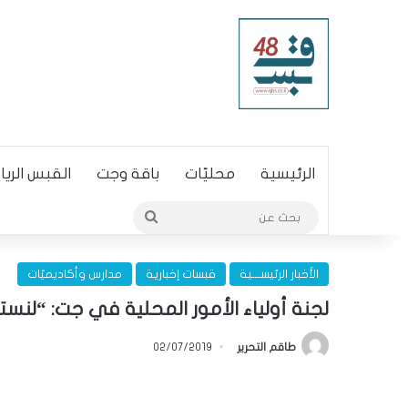
الرئيسية
محليّات
باقة وجت
القبس الري
بحث
عن
الأخبار الرئيســـية
قبسات إخبارية
مدارس وأكاديميّات
لجنة أولياء الأمور المحلية في جت: “لنست
طاقم التحرير
02/07/2019