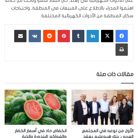
عنان للأدوات الكهربائية في رهط, كان اللقاء مثمرا وناجحا من خلاله
اهتموا المدراء بالاطلاع على المبيعات في المنطقة, واحتياجات
سكان المنطقة من الأدوات الكهربائية المختلفة.
لينكدإن
‏Tumblr
بينتيريست
‏Reddit
‏VKontakte
مشاركة عبر البريد
طباعة
مقالات ذات صلة
الأول من نوعه في المجتمع
انخفاض حاد في أسعار الخضار
العربي: بنك هبوعليم يعقد
والفواكه: البندورة والخيار