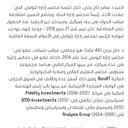
اختير د. سامر حاج يحي، خلال جلسة مجلس إدارة لئومي، التي
عقدت الأحد، رئيساً لمجلس إدارة البنك. ويخضع التعيين لمصادقة
مراقب البنوك في بنك إسرائيل، وسيدخل حيز التنفيذ عند الحصول
على المصادقة، لكن ليس قبل 21 تموز 2019 – موعد إنهاء بروديت
مهامه كرئيس لمجلس إدارة لئومي في الأعوام التسعة الماضية.
د. حاج يحي (48 عاما)، هو محامي، مراقب حسابات، عضو في
مجلس إدارة لئومي منذ عام 2014، كذلك عضو في مجالس إدارية
في عدة شركات، من بينها المركز الطبي هداسا، مجموعة
شتراوس، مجلس التعليم العالي ومبادرة التكنولوجيا
المالية
BondIT
. وقبل ذلك أشغل عدة وظائف في السوق التجاري
في الولايات المتحدة الأمريكية، من بينها نائب رئيس الهندسة
المالية في شركة
Fidelity Investments
(2006-2012)،
استراتيجي تجاري عالمي في
(2012-
GMO-Investments
2013) ومستشار مالي، اقتصادي واستراتيجي وتنظيمي
في
(2004-2006).
Analysis Group