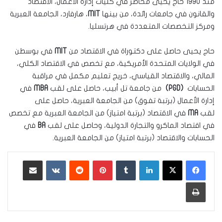
منذ 1990 حاج يحيى محاضر في كليات إدارة الأعمال، الاقتصاد
والقانون في جامعات رائدة، من بينها
MIT
، هارفارد، الجامعة العبرية
ومركز التخصصات المتعددة في هرتسليا.
حاج يحيى حاصل على دكتوراة في الاقتصاد من
MIT
في بوسطن
في الولايات المتحدة الأمريكية، مع تخصص في الاقتصاد الكلي،
المالي، والاقتصاد القياسي، خريج تعليم مكمل في مراقبة
الحسابات
(PGD)
من جامعة تل أبيب، حاصل على لقب
MBA
في
إدارة الأعمال (برتبة تفوق) من الجامعة العبرية، حاصل على
لقب
MA
في الاقتصاد (برتبة امتياز) من الجامعة العبرية مع تخصص
في اقتصاد الماكرو والتجارة الدولية، وحاصل على لقب
BA
في
الحسابات والاقتصاد (برتبة امتياز) من الجامعة العبرية.
لينكدإن
‏Tumblr
بينتيريست
‏Reddit
‏VKontakte
مشاركة عبر البريد
طباعة