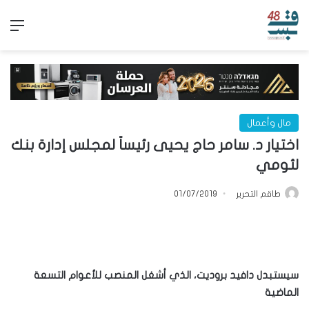
الق
مال وأعمال
اختيار د. سامر حاج يحيى رئيساً لمجلس إدارة بنك
لئومي
طاقم التحرير
01/07/2019
سيستبدل دافيد بروديت، الذي أشغل المنصب للأعوام التسعة
الماضية