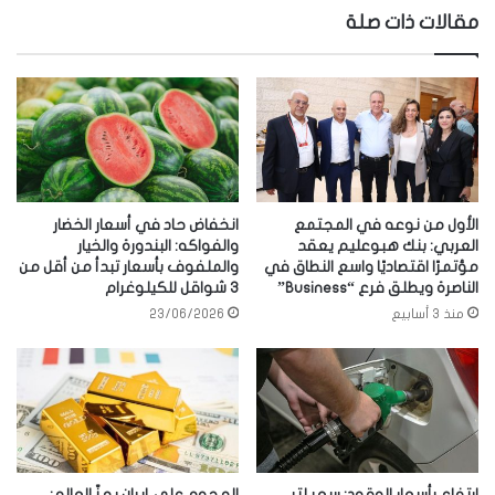
مقالات ذات صلة
الأول من نوعه في المجتمع
انخفاض حاد في أسعار الخضار
العربي: بنك هبوعليم يعقد
والفواكه: البندورة والخيار
مؤتمرًا اقتصاديًا واسع النطاق في
والملفوف بأسعار تبدأ من أقل من
الناصرة ويطلق فرع “Business”
3 شواقل للكيلوغرام
منذ 3 أسابيع
23/06/2026
ارتفاع بأسعار الوقود: سعر لتر
الهجوم على إيران يهزّ العالم: