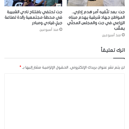
جت: بعد تلّقيه أمر هدم إداري..
جت تحتفي بافتتاح نادي الشبيبة
المواطن جهاد شرقية يهدم مبناه
في محطة مجتمعية رائدة لصناعة
الزراعي في جت والمجلس المحلّي
جيلٍ قيادي ومبادر
يعقّب
منذ أسبوعين
منذ أسبوعين
اترك تعليقاً
لن يتم نشر عنوان بريدك الإلكتروني.
الحقول الإلزامية مشار إليها بـ
*
ا
ل
ت
ع
ل
ي