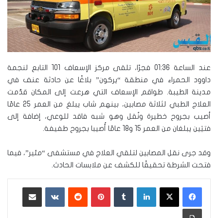
عند الساعة 01:36 فجرًا، تلقى مركز الإسعاف 101 التابع لنجمة
داوود الحمراء في منطقة “يركون” بلاغًا عن حادثة عنف في
مدينة الطيبة. طواقم الإسعاف التي هرعت إلى المكان قدّمت
العلاج الطبي لثلاثة مصابين، بينهم شاب يبلغ من العمر 25 عامًا
أصيب بجروح خطيرة ونُقل وهو شبه فاقد للوعي، إضافة إلى
فتيَين يبلغان من العمر 15 و18 عامًا أُصيبا بجروح طفيفة.
وقد جرى نقل المصابين لتلقي العلاج في مستشفى “مئير”، فيما
فتحت الشرطة تحقيقًا للكشف عن ملابسات الحادث.
لينكدإن
‏Tumblr
بينتيريست
‏Reddit
‏VKontakte
مشاركة عبر البريد
طباعة