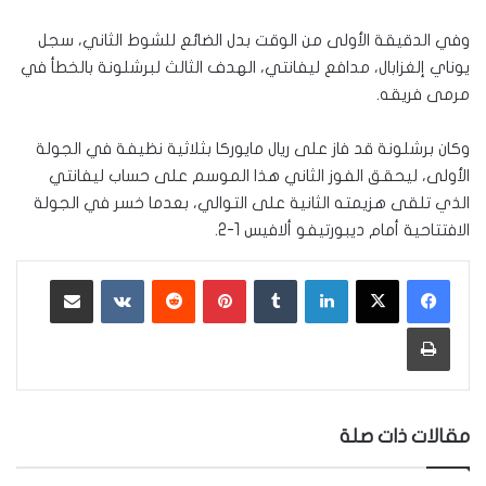
وفي الدقيقة الأولى من الوقت بدل الضائع للشوط الثاني، سجل
يوناي إلغزابال، مدافع ليفانتي، الهدف الثالث لبرشلونة بالخطأ في
مرمى فريقه.
وكان برشلونة قد فاز على ريال مايوركا بثلاثية نظيفة في الجولة
الأولى، ليحقق الفوز الثاني هذا الموسم على حساب ليفانتي
الذي تلقى هزيمته الثانية على التوالي، بعدما خسر في الجولة
الافتتاحية أمام ديبورتيفو ألافيس 1-2.
لينكدإن
‏Tumblr
بينتيريست
‏Reddit
‏VKontakte
مشاركة عبر البريد
طباعة
مقالات ذات صلة