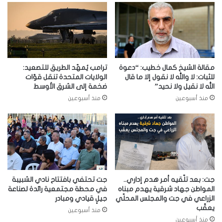
مقالة الشيخ كمال خطيب: “دعوة
ترامب يُمهّد الطريق للتصعيد:
للثبات: لا والله لا نقول إلا ما قال
الولايات المتحدة تنقل قوّات
الله لا نقيل ولا نحيد”
ضخمة إلى الشرق الأوسط
منذ أسبوعين
منذ أسبوعين
جت: بعد تلّقيه أمر هدم إداري..
جت تحتفي بافتتاح نادي الشبيبة
المواطن جهاد شرقية يهدم مبناه
في محطة مجتمعية رائدة لصناعة
الزراعي في جت والمجلس المحلّي
جيلٍ قيادي ومبادر
يعقّب
منذ أسبوعين
منذ أسبوعين