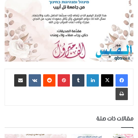
لينكدإن
‏Tumblr
بينتيريست
‏Reddit
‏VKontakte
مشاركة عبر البريد
طباعة
مقالات ذات صلة