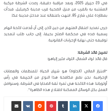
في 23 حزيران 2025، وبعد مراقبة دقيقة، رصدت الشرطة مركبة
المشتبه به بالقرب من منزل الضحية قرب مدينة كرميئيل، فبدأت
بمطاردة على شارع 85، انتهت باعتقاله عند مدخل مدينة عكا.
جرى تمديد اعتقال المتهم من حين لآخر، إلى أن قُدمت لائحة اتهام
رسمية ضده في محكمة الصلح بحيفا، إلى جانب طلب لتمديد
توقيفه حتى نهاية الإجراءات القانونية.
تصريح قائد الشرطة:
قال قائد لواء الشمال، اللواء مئير إلياهو:
“الابتزاز المالي (الخاوة) هو شريان الحياة للمنظمات والعصابات
الإجرامية. نحن نضع مكافحة هذا النوع من الجريمة في رأس
أولوياتنا. هذه اللائحة هي ثمرة ثقة الضحايا في الشرطة، وسنواصل
العمل بكل الوسائل الممكنة لاقتلاع هذه الظاهرة”.
لينكدإن
‏Tumblr
بينتيريست
‏Reddit
‏VKontakte
مشاركة عبر البريد