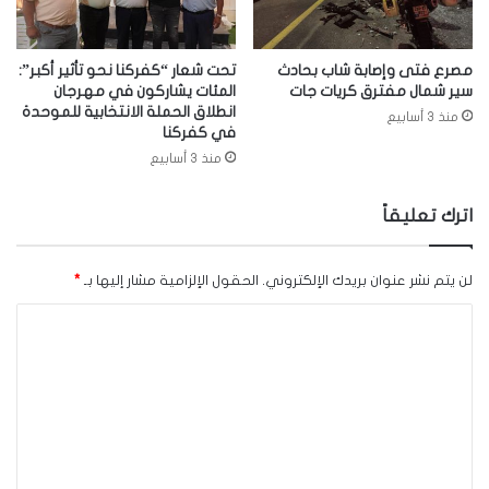
مصرع فتى وإصابة شاب بحادث
تحت شعار “كفركنا نحو تأثير أكبر”:
سير شمال مفترق كريات جات
المئات يشاركون في مهرجان
انطلاق الحملة الانتخابية للموحدة
منذ 3 أسابيع
في كفركنا
منذ 3 أسابيع
اترك تعليقاً
لن يتم نشر عنوان بريدك الإلكتروني.
الحقول الإلزامية مشار إليها بـ
*
ا
ل
ت
ع
ل
ي