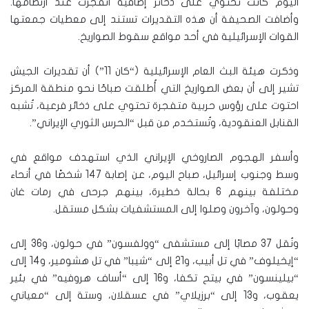
اليوم كانت تحتوي على ذخائر إضافية انفجرت عند ارتطامها.
وأضافت الصحيفة أن هذه التقديرات تستند إلى معطيات جمعتها
القوات الإسرائيلية في أحد مواقع سقوط الصواريخ.
وذكرت هيئة البث العام الإسرائيلية (“كان 11”) أن تقديرات الجيش
تشير إلى أن بعض الصواريخ التي أُطلقت صباحًا نحو منطقة المركز
احتوت على رؤوس حربية متفجرة تحتوي على ذخائر فرعية، تُشبه
القنابل العنقودية، وتُستخدم من قبل “الحرس الثوري الإيراني”.
وأسفر الهجوم الصاروخي الإيراني الذي استهدف مواقع في
وسط وجنوب إسرائيل، صباح اليوم، عن إصابة 147 شخصًا في أنحاء
مختلفة بينهم 6 بحالة خطيرة، بينهم جرحى في رمات غان
وحولون، وآخرون وصلوا إلى المستشفيات بشكل مستقل.
ونُقل 37 مصابًا إلى مستشفى “وولفسون” في حولون، و36 إلى
“إيخيلوف” في تل أبيب، و21 إلى “شيبا” في تل هشومير، و14 إلى
“بيلينسون” في بيتح تكفا، و16 إلى “أساف هروفيه” في بئير
يعقوب، و13 إلى “برزيلاي” في عسقلان، وستة إلى “معياني