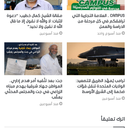
CAMPUS .. العلامة التجارية التي
مقالة الشيخ كمال خطيب: “دعوة
ترافقكم في كل مرحلة من
للثبات: لا والله لا نقول إلا ما قال
الدراسة والعمل
الله لا نقيل ولا نحيد”
منذ أسبوع واحد
منذ أسبوعين
ترامب يُمهّد الطريق للتصعيد:
جت: بعد تلّقيه أمر هدم إداري..
الولايات المتحدة تنقل قوّات
المواطن جهاد شرقية يهدم مبناه
ضخمة إلى الشرق الأوسط
الزراعي في جت والمجلس المحلّي
يعقّب
منذ أسبوعين
منذ أسبوعين
اترك تعليقاً