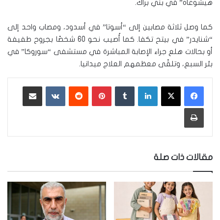
هيشوعاه” في بني براك.
كما وصل ثلاثة مصابين إلى “أسوتا” في أسدود، ومصاب واحد إلى
“شنايدر” في بيتح تكفا. كما أُصيب نحو 60 شخصًا بجروح طفيفة
أو بحالات هلع جراء الإصابة المباشرة في مستشفى “سوروكا” في
بئر السبع، وتلقّى معظمهم العلاج ميدانيا.
لينكدإن
‏Tumblr
بينتيريست
‏Reddit
‏VKontakte
مشاركة عبر البريد
طباعة
مقالات ذات صلة