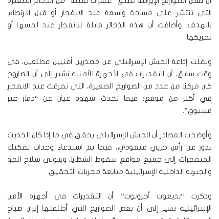
أن بعض الصواريخ الإيرانية تُطلق “عشرات قليلة” من الذخائر الصغيرة
التي تنتشر على مساحة واسعة عند الانفجار أو قبل الارتطام
بالهدف. وأضافت أن هذه الذخائر قابلة للانفجار عند لمسها أو
تحريكها.
ونقلت إذاعة الجيش الإسرائيلي عن مصدرين أمنيين مطلعين، في
وقت سابق، أن التقديرات في الأجهزة الأمنية تشير إلى أن الصاروخ
كان مركبًا من عدد من الصواريخ الصغيرة، التي تفرقت عند الانفجار
في أكثر من موقع؛ فيما تحدث شهود عيان عن “دمار غير
مسبوق”.
وأوضحت المصادر أن الجيش الإسرائيلي يحقق في ما إذا كان الحديث
يدور عن رأس حربي عنقودي، فيما تم استدعاء وحدات تفكيك
المتفجرات إلى جميع مواقع سقوط الشظايا. ويتولى سلاح الجو
والجبهة الداخلية الإسرائيلية متابعة مجريات التحقيق.
وذكرت “يديعوت أحرونوت” أن التقديرات في أجهزة الأمن
الإسرائيلية تشير إلى أن بعض الصواريخ التي أطلقتها إيران صباح