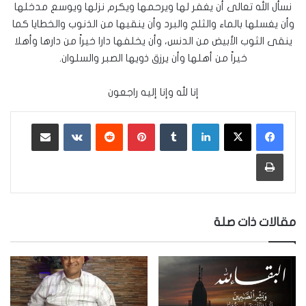
نسأل الله تعالى أن يغفر لها ويرحمها ويكرم نزلها ويوسع مدخلها
وأن يغسلها بالماء والثلج والبرد وأن ينقيها من الذنوب والخطايا كما
ينقى الثوب الأبيض من الدنس، وأن يخلفها دارا خيراً من دارها وأهلا
خيراً من أهلها وأن يرزق ذويها الصبر والسلوان.
إنا لله وإنا إليه راجعون
لينكدإن
‏Tumblr
بينتيريست
‏Reddit
‏VKontakte
مشاركة عبر البريد
طباعة
مقالات ذات صلة