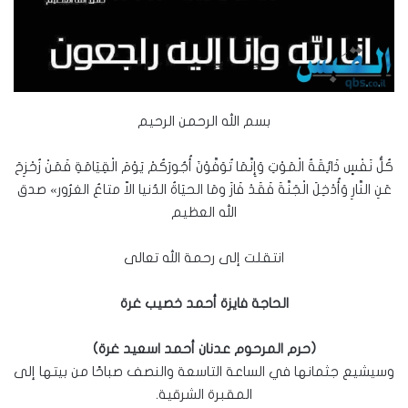
بسم الله الرحمن الرحيم
كُلُّ نَفْسٍ ذَائِقَةُ الْمَوْتِ وَإِنَّمَا تُوَفَّوْنَ أُجُورَكُمْ يَوْمَ الْقِيَامَةِ فَمَنْ زُحْزِحَ
عَنِ النَّارِ وَأُدْخِلَ الْجَنَّةَ فَقَدْ فَازَ ومَا الحيَاةُ الدُنيا الاّ متاعُ الغرُور» صدق
الله العظيم
انتقلت إلى رحمة الله تعالى
الحاجة فايزة أحمد خصيب غرة
(حرم المرحوم عدنان أحمد اسعيد غرة)
وسيشيع جثمانها في الساعة التاسعة والنصف صباحًا من بيتها إلى
المقبرة الشرقية.