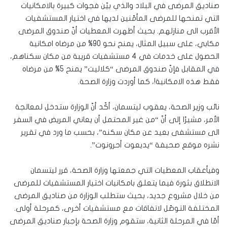
صناديق المرضى في البلاد والذي بيّن فجوات كبيرة بالامكانيات
التي تمنحها للمرضى المأمّنين لديها في اختيار المستشفيات
الأقرب الى منازلهم. بحيث أظهرت المعطيات أنّ صندوق المرضى
مكابي، على سبيل المثال، يمنح نحو 90% من مرضاه امكانية
الحصول على خدمات في 4 مستشفيات قريبة من مكان سكناهم،
في المقابل فإنّ صندوق المرضى “كلاليت” يمنح 5% من مرضاه
فقط هذه الامكانية!، كما أوردت وزارة الصحة.
نائب وزير الصحة، يعقوب ليتسمان، أكّد أنّ الوزارة ستدخل لمعالجة
الأمر، مشيرًا إلى أنّ “من غير المحتمل أن يعاني المريض في السفر
الى مستشفى بعيد عن مكان سكنه”، بحسب ما ورد في تقرير
نشره موقع صحيفة “يديعوت أحرونوت”.
وفيأعقاب المعطيات التي جمعتها وزارة الصحة، قرر ليتسمان
الانطلاق بثورة فيما يتعلق بامكانيات اختيار المستشفيات للمرضى
من خلال مشروع جديد، بحيث ستطلب الوزارة من صناديق المرضى
المختلفة التوصّل لاتفاقات مع مستشفيات أخرى، كمرحلة أولى.
أمّا في المرحلة الثانية، ستقوم وزارة الصحة بإجبار صناديق المرضى