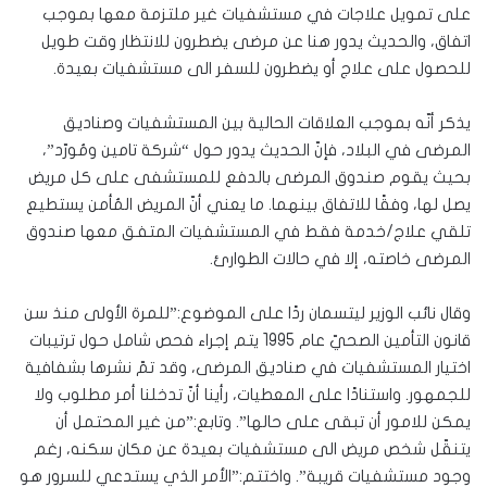
على تمويل علاجات في مستشفيات غير ملتزمة معها بموجب
اتفاق، والحديث يدور هنا عن مرضى يضطرون للانتظار وقت طويل
للحصول على علاج أو يضطرون للسفر الى مستشفيات بعيدة.
يذكر أنّه بموجب العلاقات الحالية بين المستشفيات وصناديق
المرضى في البلاد، فإنّ الحديث يدور حول “شركة تامين ومُورّد”،
بحيث يقوم صندوق المرضى بالدفع للمستشفى على كل مريض
يصل لها، وفقًا للاتفاق بينهما. ما يعني أنّ المريض المُأمن يستطيع
تلقي علاج/خدمة فقط في المستشفيات المتفق معها صندوق
المرضى خاصته، إلا في حالات الطوارئ.
وقال نائب الوزير ليتسمان ردًا على الموضوع:”للمرة الأولى منذ سن
قانون التأمين الصحيّ عام 1995 يتم إجراء فحص شامل حول ترتيبات
اختيار المستشفيات في صناديق المرضى، وقد تمّ نشرها بشفافية
للجمهور. واستنادًا على المعطيات، رأينا أنّ تدخلنا أمر مطلوب ولا
يمكن للامور أن تبقى على حالها”. وتابع:”من غير المحتمل أن
يتنقّل شخص مريض الى مستشفيات بعيدة عن مكان سكنه، رغم
وجود مستشفيات قريبة”. واختتم:”الأمر الذي يستدعي للسرور هو