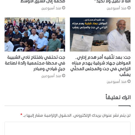
الله لا نقيل ولا نحيد”
ضخمة إلى الشرق الأوسط
منذ أسبوعين
منذ أسبوعين
جت: بعد تلّقيه أمر هدم إداري..
جت تحتفي بافتتاح نادي الشبيبة
المواطن جهاد شرقية يهدم مبناه
في محطة مجتمعية رائدة لصناعة
الزراعي في جت والمجلس المحلّي
جيلٍ قيادي ومبادر
يعقّب
منذ أسبوعين
منذ أسبوعين
اترك تعليقاً
لن يتم نشر عنوان بريدك الإلكتروني.
الحقول الإلزامية مشار إليها بـ
*
ا