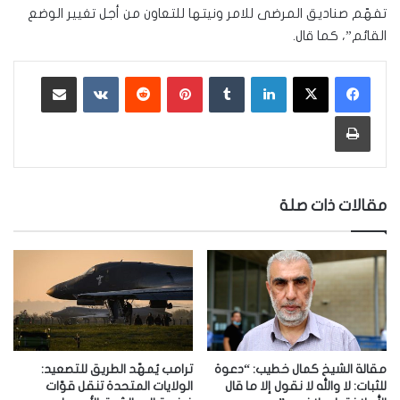
تفهّم صناديق المرضى للامر ونيتها للتعاون من أجل تغيير الوضع
القائم”، كما قال.
لينكدإن
‏Tumblr
بينتيريست
‏Reddit
‏VKontakte
مشاركة عبر البريد
طباعة
مقالات ذات صلة
مقالة الشيخ كمال خطيب: “دعوة
ترامب يُمهّد الطريق للتصعيد:
للثبات: لا والله لا نقول إلا ما قال
الولايات المتحدة تنقل قوّات