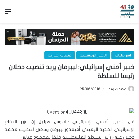
الق
اسرائيليات
الأخبار الرئيســـية
قبسات إخبارية
خبير أمني إٍسرائيلي: ليبرمان يريد تنصيب دحلان
رئيسا للسلطة
عصمت وتد
25/06/2016
قال الخبير الأمني الإسرائيلي عاموس هرئيل إن وزير الدفاع
الإسرائيلي الجديد اليميني أفيغدور ليبرمان يسعى لتنصيب محمد
دحلان على رأس السلطة الفلسطينية خلفا لمحمود عباس.