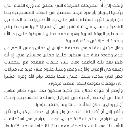
ولفت إلى أن التصريحات المتزايدة التي تنطلق من وزارة الدفاع التي
يرأسها ليبرمان بأن هزة قريبة ستحصل في الساحة الفلسطينية بدءا
من تراجع التأييد لسلطة عباس على رام الله مرورا بحالة العداء بين
القاهرة وحماس في غزة تشير إلى أن انفجارا كبيرا سيحدث ينتج
عنه طرح الورقة السرية وهو محمد دحلان للسيطرة على رام الله
وبعد ذلك غزة في مؤامرة سرية.
وقال هرئيل بمقاله في صحيفة هآرتس إن دحلان وعلى الرغم من
عدم وجوده بغزة حين سيطرت عليها حماس وخسرتها فتح، إلا أنه
ظهر بعد تلك الواقعة وقام ببناء علاقات معقدة مع شخصيات
رفيعة في الإمارات والأردن ومصر وليبيا، علاوة على قربه من جنرالات
مصر التي تتدخل بشكل علني فيما يحدث برام الله وغزة، مشيرا
إلى توقعات بعودته لشغل منصب مركزي.
وأوضح أن عودة دحلان بكل تأكيد ستكون بعد انتهاء نظام عباس،
لافتا إلى أن مصادر أمنية في إسرائيل والسلطة الفلسطينية زعمت
أن ليبرمان ودحلان استأنفا علاقتهما والتقيا مؤخرا.
وأشار إلى أن أخبار لقاءات دحلان وليبرمان إن صحت سيكون لها تأثير
على التراجع الدائم لمكانة عباس، فهو لا يتراجع في استطلاعات
الرأي بل في السن والصحة، فهو يبلغ 81 عاما ويدخن كثيرا ولا