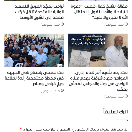
مقالة الشيخ كمال خطيب: “دعوة
ترامب يُمهّد الطريق للتصعيد:
للثبات: لا والله لا نقول إلا ما قال
الولايات المتحدة تنقل قوّات
الله لا نقيل ولا نحيد”
ضخمة إلى الشرق الأوسط
منذ أسبوعين
منذ أسبوعين
جت: بعد تلّقيه أمر هدم إداري..
جت تحتفي بافتتاح نادي الشبيبة
المواطن جهاد شرقية يهدم مبناه
في محطة مجتمعية رائدة لصناعة
الزراعي في جت والمجلس المحلّي
جيلٍ قيادي ومبادر
يعقّب
منذ أسبوعين
منذ أسبوعين
اترك تعليقاً
لن يتم نشر عنوان بريدك الإلكتروني.
الحقول الإلزامية مشار إليها بـ
*