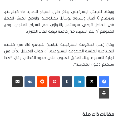
ووفقا للجيش الإسرائيلي يبلغ طول السياج الجديد 65 كيلومتر،
وبارتفاع 6 أمتار، وسيزود بوسائل تكنلوجية، واوضح الجيش العمل
في الحاجز الأرضي سيستمر بالتوازي مع السياج العلوي، ومن
المتوقع أن يتم الانتهاء من إقامته نهاية العام الجاري.
وكان رئيس الحكومة الاسرائيلية بنيامين نتنياهو قال في كلمته
الافتتاحية لجلسة الحكومة الاسبوعية، أن قوات الاحتلال بدأت في
نهاية الأسبوع ببناء العائق العلوي على حدود القطاع، وقال: “هذا
سيمنع دخول المخربين”.
لينكدإن
‏Tumblr
بينتيريست
‏Reddit
‏VKontakte
مشاركة عبر البريد
طباعة
مقالات ذات صلة