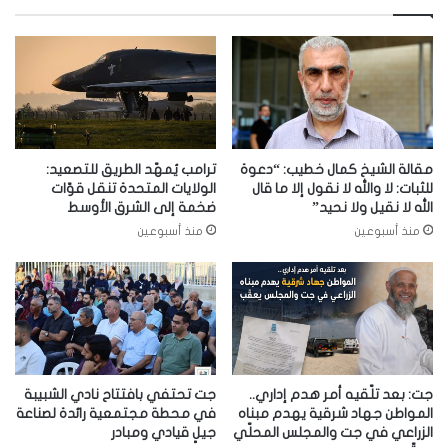
مقالة الشيخ كمال خطيب: “دعوة
ترامب يُمهّد الطريق للتصعيد:
للثبات: لا والله لا نقول إلا ما قال
الولايات المتحدة تنقل قوّات
الله لا نقيل ولا نحيد”
ضخمة إلى الشرق الأوسط
منذ أسبوعين
منذ أسبوعين
جت: بعد تلّقيه أمر هدم إداري..
جت تحتفي بافتتاح نادي الشبيبة
المواطن جهاد شرقية يهدم مبناه
في محطة مجتمعية رائدة لصناعة
الزراعي في جت والمجلس المحلّي
جيلٍ قيادي ومبادر