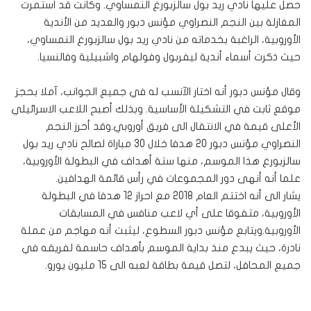
حصل عليها نادي ريد بول سالزبورغ النمساوي. وكانت قد استمرت
المغازلة بين النجم النصراوي مؤنس دبور والعديد من الأندية
الأوروبية، الراغبة بخدماته من نادي ريد بول سالزبورغ النمساوي،
حيث ذكرت أسماء أندية ليفربول وفولهام واشبيلية وفالنسيا.
وقال مؤنس دبور أنه اختار الآنسب له في جميع الجوانب، آملا بحجز
موقع ثابت في التشكيلة الأساسية. وبذلك أصبح اللاعب الاسرائيلي
الأعلى قيمة في الانتقال الى فريق أوروبي.وقد أحرز النجم
النصراوي مؤنس دبور 20 هدفا خلال 30 مباراة لصالح نادي ريد بول
سالزبورغ هذا الموسم، منها ستة أهداف في البطولة الأوروبية،
علما أنه أنهى دور المجموعات في رأس قائمة الهدافين.
يشار الى أنه اختتم العام 2018 مع احراز 12 هدفا في البطولة
الأوروبية، متفوقا على أي لاعب منافس في المسابقات
الأوروبية.ويتابع مؤنس دبور السطوع، ليثبت أنه مهاجم من عملة
نادرة، حيث يبدع منذ بداية الموسم بأهداف حاسمة لفريقه في
جميع المحافل، لتصل قيمة بطاقة لعبه الى 15 مليون يورو.