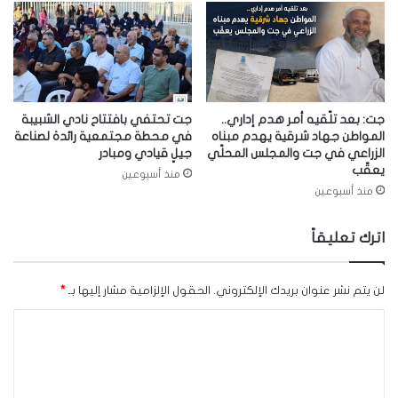
جت: بعد تلّقيه أمر هدم إداري..
جت تحتفي بافتتاح نادي الشبيبة
المواطن جهاد شرقية يهدم مبناه
في محطة مجتمعية رائدة لصناعة
الزراعي في جت والمجلس المحلّي
جيلٍ قيادي ومبادر
يعقّب
منذ أسبوعين
منذ أسبوعين
اترك تعليقاً
لن يتم نشر عنوان بريدك الإلكتروني.
الحقول الإلزامية مشار إليها بـ
*
ا
ل
ت