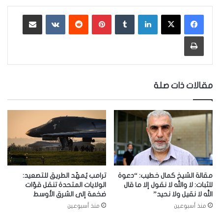
لينكدإن
‏Tumblr
بينتيريست
‏Reddit
‏VKontakte
مشاركة عبر البريد
طباعة
مقالات ذات صلة
مقالة الشيخ كمال خطيب: “دعوة
ترامب يُمهّد الطريق للتصعيد:
للثبات: لا والله لا نقول إلا ما قال
الولايات المتحدة تنقل قوّات
الله لا نقيل ولا نحيد”
ضخمة إلى الشرق الأوسط
منذ أسبوعين
منذ أسبوعين