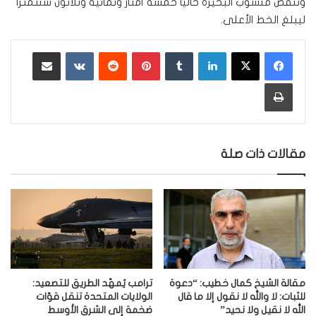
وتنقص منسوب البحيرة حاليا خمسة أمتار وثمانية وثلاثون سنتمترا
ليبلغ الخط الأعلى.
لينكدإن
‏Tumblr
بينتيريست
‏Reddit
‏VKontakte
مشاركة عبر البريد
طباعة
مقالات ذات صلة
مقالة الشيخ كمال خطيب: “دعوة
ترامب يُمهّد الطريق للتصعيد:
للثبات: لا والله لا نقول إلا ما قال
الولايات المتحدة تنقل قوّات
الله لا نقيل ولا نحيد”
ضخمة إلى الشرق الأوسط