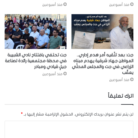
منذ أسبوعين
منذ أسبوعين
جت: بعد تلّقيه أمر هدم إداري..
جت تحتفي بافتتاح نادي الشبيبة
المواطن جهاد شرقية يهدم مبناه
في محطة مجتمعية رائدة لصناعة
الزراعي في جت والمجلس المحلّي
جيلٍ قيادي ومبادر
يعقّب
منذ أسبوعين
منذ أسبوعين
اترك تعليقاً
لن يتم نشر عنوان بريدك الإلكتروني.
الحقول الإلزامية مشار إليها بـ
*
ا
ل