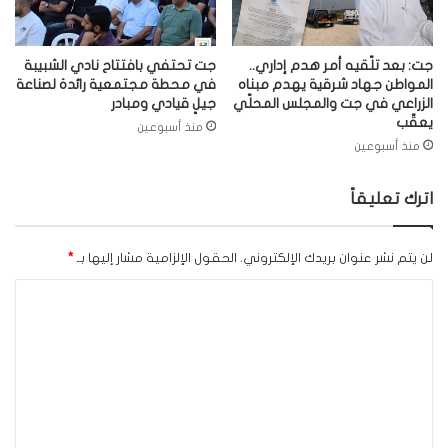
جت: بعد تلّقيه أمر هدم إداري..
جت تحتفي بافتتاح نادي الشبيبة
المواطن جهاد شرقية يهدم مبناه
في محطة مجتمعية رائدة لصناعة
الزراعي في جت والمجلس المحلّي
جيلٍ قيادي ومبادر
يعقّب
منذ أسبوعين
منذ أسبوعين
اترك تعليقاً
لن يتم نشر عنوان بريدك الإلكتروني.
الحقول الإلزامية مشار إليها بـ
*
ا
ل
ت
ع
ل
ي