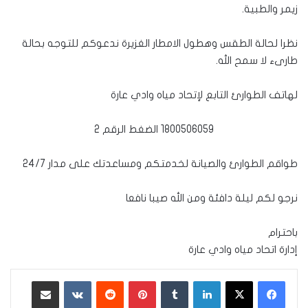
زيمر والطبية.
نظرا لحالة الطقس وهطول الامطار الغزيرة ندعوكم للتوجه بحالة
طارىء لا سمح الله.
لهاتف الطوارئ التابع لإتحاد مياه وادي عارة
1800506059 الضغط الرقم 2
طواقم الطوارئ والصيانة لخدمتكم ومساعدتك على مدار 24/7
نرجو لكم ليلة دافئة ومن الله صيبا نافعا
باحترام
إدارة اتحاد مياه وادي عارة
لينكدإن
‏Tumblr
بينتيريست
‏Reddit
‏VKontakte
مشاركة عبر البريد