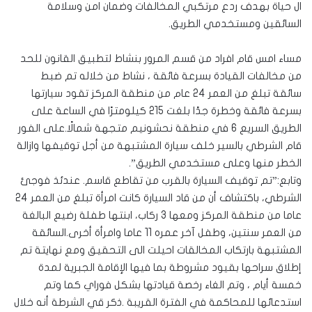
ال حياة بهدف ردع مرتكبي المخالفات وضمان امن وسلامة
السائقين ومستخدمي الطريق.
مساء امس قام افراد من قسم المرور بنشاط لتطبيق القانون للحد
من مخالفات القيادة بسرعة فائقة ، نشاط من خلاله تم ضبط
سائقة تبلغ من العمر 24 عام من منطقة المركز تقود سيارتها
بسرعة فائقة وخطرة جدًا بلغت 215 كيلومترًا في الساعة على
الطريق السريع 6 في منطقة نحشونيم متجهة شمالًا.على الفور
قام الشرطي بالسير خلف سيارة المشتبهة من أجل توقيفها وازالة
الخطر منها وعلى مستخدمي الطريق”.
وتابع:”تم توقيف السيارة بالقرب من تقاطع قاسم. عندئذ فوجئ
الشرطي، باكتشاف أن من قاد السيارة كانت امرأة تبلغ من العمر 24
عاما من منطقة المركز ومعها 3 ركاب، ابنتها طفلة رضيع البالغة
من العمر سنتين، وطفل آخر عمره 11 عاما وامرأة أخرى.السائقة
المشتبهة بارتكاب المخالقات احيلت الى التحقيق ومع نهايتة تم
إطلاق سراحها بقيود مشروطة بما فيها الإقامة الجبرية لمدة
خمسة أيام ، وتم الغاء رخصة قيادتها بشكل فوراي كما وتم
استدعائها للمحاكمة في الفترة القريبة .ذكر قي الشرطة أنه خلال