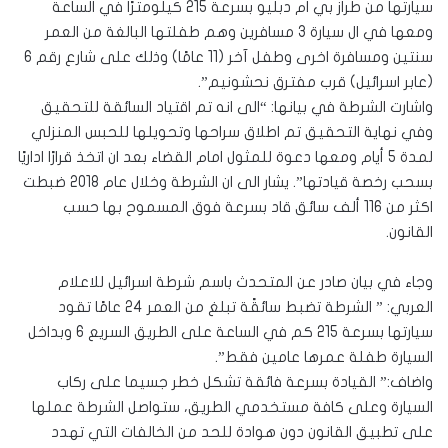
سيارتها من طراز بي ام دبليو بسرعة 215 كيلومترًا في الساعة
ومعها في ال سيارة 3 مسافرين وهم طفلتها البالغة من العمر
سنتين ومسافرة اخرى وطفل آخر (11 عامًا) وذلك على شارع رقم 6
(عابر اسرائيل) قرب مفترق نحشونيم”.
واشارت الشرطة في بيانها: “الى انه تم اقتياد السائقة للتحقيق
وفي نهاية التحقيق تم اطلاق سراحها وتحويلها للحبس المنزلي
لمدة 5 أيام ومعها دعوة للمثول امام القضاء بعد ان اتخذ قرارًا اداريًا
بسحب رخصة قيادتها”. يشار الى ان الشرطة وخلال عام 2018 ضبطت
اكثر من 116 ألف سائق قاد بسرعة فوق المسموح بها حسب
القانون.
وجاء في بيان صادر عن المتحدث باسم شرطة اسرائيل للاعلام
العربي: ” الشرطة تضبط سائقًة تبلغ من العمر 24 عامًا تقود
سيارتها بسرعة 215 كم في الساعة على الطريق السريع 6 وبداخل
السيارة طفلة عمرها عامين فقط”.
واضاف:” القيادة بسرعة فائقة تشكل خطر جسيما على ركاب
السيارة وعلى كافة مستخدمي الطريق، ستواصل الشرطة عملها
على تطبيق القانون دون هوادة للحد من الخالفات التي تهدد