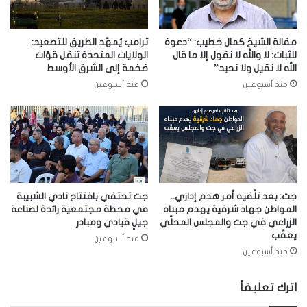
مقالة الشيخ كمال خطيب: “دعوة
ترامب يُمهّد الطريق للتصعيد:
للثبات: لا والله لا نقول إلا ما قال
الولايات المتحدة تنقل قوّات
الله لا نقيل ولا نحيد”
ضخمة إلى الشرق الأوسط
منذ أسبوعين
منذ أسبوعين
جت: بعد تلّقيه أمر هدم إداري..
جت تحتفي بافتتاح نادي الشبيبة
المواطن جهاد شرقية يهدم مبناه
في محطة مجتمعية رائدة لصناعة
الزراعي في جت والمجلس المحلّي
جيلٍ قيادي ومبادر
يعقّب
منذ أسبوعين
منذ أسبوعين
اترك تعليقاً