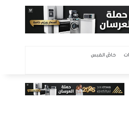
ت
خاصّ القبس