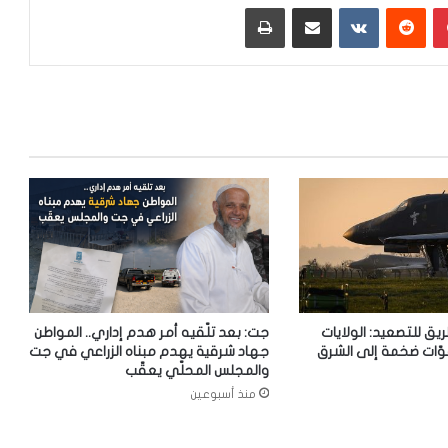
بينتيريست
‏Reddit
‏VKontakte
مشاركة عبر البريد
طباعة
ريق للتصعيد: الولايات
جت: بعد تلّقيه أمر هدم إداري.. المواطن
وّات ضخمة إلى الشرق
جهاد شرقية يهدم مبناه الزراعي في جت
والمجلس المحلّي يعقّب
منذ أسبوعين