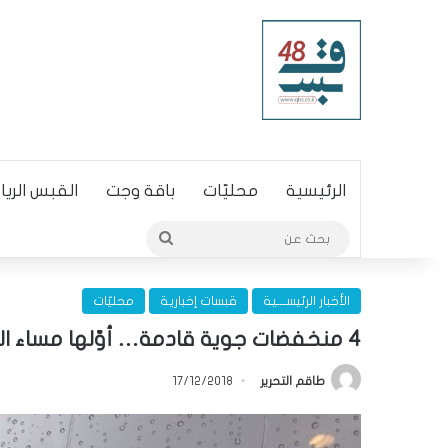
الرئيسية
محليّات
باقة وجت
القبس الري
بحث
عن
الأخبار الرئيســـية
قبسات إخبارية
محليّات
4 منخفضات جوية قادمة… أوّلها مساء اليوم
طاقم التحرير
17/12/2018