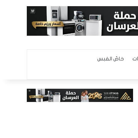
ت
خاصّ القبس