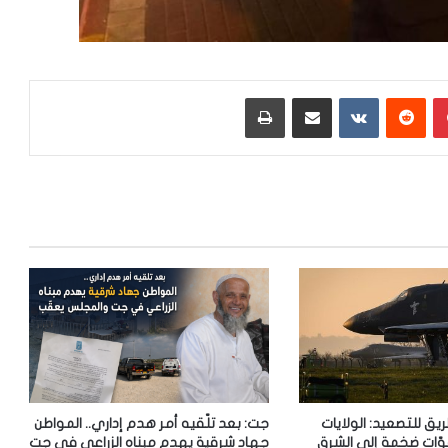
بينتيريست
‏Reddit
‏VKontakte
مشاركة عبر البريد
طباعة
ريق للتصعيد: الولايات
جت: بعد تلّقيه أمر هدم إداري.. المواطن
وّات ضخمة إلى الشرق
جهاد شرقية يهدم مبناه الزراعي في جت