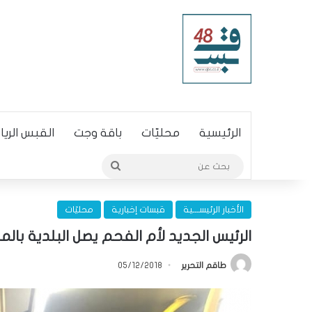
الرئيسية
محليّات
باقة وجت
القبس الري
بحث
عن
الأخبار الرئيســـية
قبسات إخبارية
محليّات
الرئيس الجديد لأم الفحم يصل البلدية بال
طاقم التحرير
05/12/2018