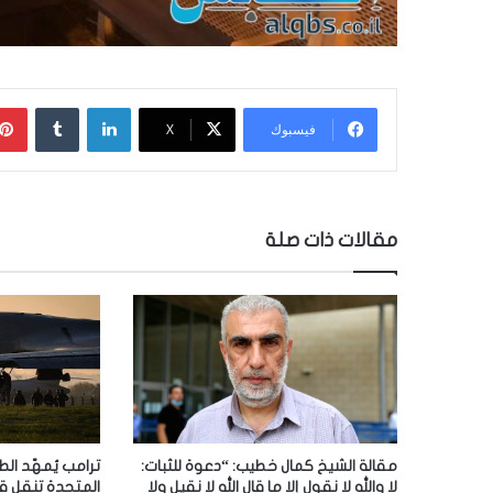
لينكدإن
‏Tumblr
فيسبوك
‫X
مقالات ذات صلة
مقالة الشيخ كمال خطيب: “دعوة للثبات:
ترامب يُمهّد الط
لا والله لا نقول إلا ما قال الله لا نقيل ولا
المتحدة تنقل ق