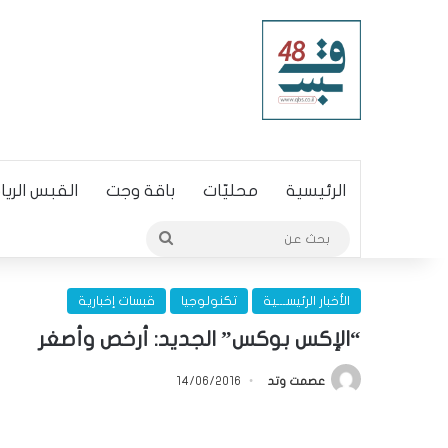
الرئيسية
محليّات
باقة وجت
القبس الري
بحث
عن
الأخبار الرئيســـية
تكنولوجيا
قبسات إخبارية
“الإكس بوكس” الجديد: أرخص وأصغر
عصمت وتد
14/06/2016