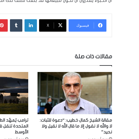
أن الخبراء يقدرون أن تكون مبيعاتها قد بلغت نصف تلك الت
لينكدإن
‏Tumblr
فيسبوك
‫X
مقالات ذات صلة
مقالة الشيخ كمال خطيب: “دعوة للثبات:
ترامب يُمهّد الط
لا والله لا نقول إلا ما قال الله لا نقيل ولا
المتحدة تنقل ق
نحيد”
الأوسط