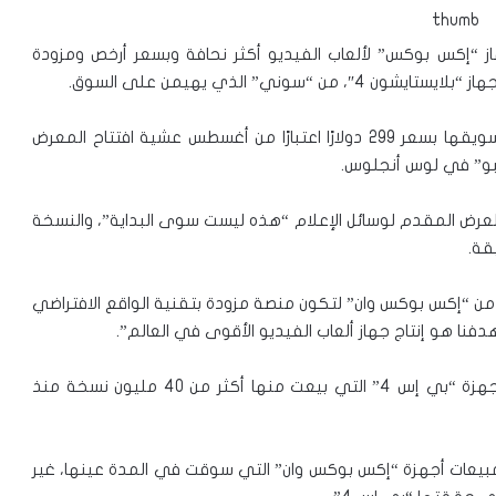
إكس بوكس” لألعاب الفيديو أكثر نحافة وبسعر أرخص ومزودة
ي” الذي يهيمن على السوق.
وعرضت النسخة الجديدة “إكس بوكس وان إس” المقرر تسويقها بسعر 299 دولارًا اعتبارًا من أغسطس عشية افتتاح المعرض
سبو” في لوس أنجلوس.
عرض المقدم لوسائل الإعلام “هذه ليست سوى البداية”، والنسخة
 “إكس بوكس وان” لتكون منصة مزودة بتقنية الواقع الافتراضي
فنا هو إنتاج جهاز ألعاب الفيديو الأقوى في العالم”.
وتهيمن شركة “سوني” على مجال ألعاب الفيديو مع أجهزة “بي إس 4” التي بيعت منها أكثر من 40 مليون نسخة منذ
يعات أجهزة “إكس بوكس وان” التي سوقت في المدة عينها، غير