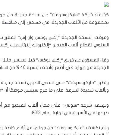
كشفت شركة “مايكروسوفت” عن نسخة جديدة من جهاز “
بمجموعة من الألعاب الجديدة، في مسعى إلى منافسة جهاز “بلايستايشون 4″، من “سون
السنوي لقطاع ألعاب الفيديو “إلكترونك إنترتاينمنت إك
وقال المسؤول عن فريق “إكس بوكس” فيل سبنسر، خلال ال
الجديدة من جهازنا هي أصغر وأنحف بنسبة 40 % من السابقة.
وتطور “مايكروسوفت” على المدى الطويل نسخة جديدة من
وبألعاب شديدة السرعة، على ما صرح سبنسر، موضحًا أن “هد
طرحها في الأسواق في نهاية العام 2013.
ولم تكشف “مايكروسوفت” من جهتها عن أرقام خاصة بمب