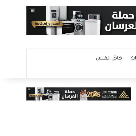
ت
خاصّ القبس