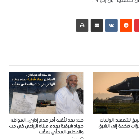
ي حققتها “بي إس 4”.
بينتيريست
‏Reddit
‏VKontakte
مشاركة عبر البريد
طباعة
ريق للتصعيد: الولايات
جت: بعد تلّقيه أمر هدم إداري.. المواطن
وّات ضخمة إلى الشرق
جهاد شرقية يهدم مبناه الزراعي في جت
والمجلس المحلّي يعقّب