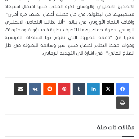
الاتحادين الانجليزي والروسي لكرة القدم، منها احتمال استبعاد
منتخبيهما من البطولة، في حال حصلت أعمال العنف مرة أخرى”.
واضاف الاتحاد الأوروبي في بيانه: “أننا نطالب الاتحادين الانجليزي
الروسي بدعوة جماهيرهما للتصرف بطريقة مسؤولة ومحترمة”،
معربا عن “دعمه للجهود التي تقوم بها السلطات الفرنسية
وقوات حفظ النظام لضمان حسن سير وسلامة البطولة في ظل
المناخ الحالي”- في اشارة الى التهديد الارهابي.
لينكدإن
‏Tumblr
بينتيريست
‏Reddit
‏VKontakte
مشاركة عبر البريد
طباعة
مقالات ذات صلة