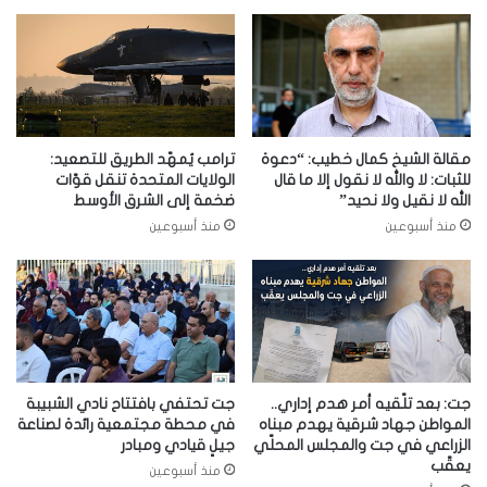
مقالة الشيخ كمال خطيب: “دعوة
ترامب يُمهّد الطريق للتصعيد:
للثبات: لا والله لا نقول إلا ما قال
الولايات المتحدة تنقل قوّات
الله لا نقيل ولا نحيد”
ضخمة إلى الشرق الأوسط
منذ أسبوعين
منذ أسبوعين
جت: بعد تلّقيه أمر هدم إداري..
جت تحتفي بافتتاح نادي الشبيبة
المواطن جهاد شرقية يهدم مبناه
في محطة مجتمعية رائدة لصناعة
الزراعي في جت والمجلس المحلّي
جيلٍ قيادي ومبادر
يعقّب
منذ أسبوعين