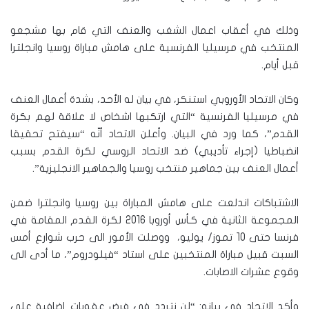
وذلك في أعقاب اعمال الشغب والعنف التي قام بها مشجعو
المنتخب في مرسيليا الفرنسية على هامش مباراة روسيا وانجلترا
قبل أيام.
وكان الاتحاد الأوروبي استنكر، في بيان له الأحد، بشدة أعمال العنف
في مرسيليا الفرنسية “التي ارتكبها اشخاص لا علاقة لهم بكرة
القدم”، كما ورد في البيان. وأعلن الاتحاد أنّه “سيفتح تحقيقا
انضباطيا (إجراء تأديبي) ضد الاتحاد الروسي لكرة القدم بسبب
أعمال العنف بين جماهير منتخب روسيا والجماهير الانجليزية”.
الاشتباكات اندلعت على هامش المباراة بين روسيا وانجلترا ضمن
المجموعة الثانية في كـأس أوروبا 2016 لكرة القدم المقامة في
فرنسا حتى 10 تموز/ يوليو، ووصلت الأمور الى حرب شوارع أمس
السبت قبيل مباراة المنتخبين على استاد “فيلودروم”، ما أدى الى
وقوع عشرات الاصابات.
وأكد الاتحاد في بيانه: “لن نتردد في فرض عقوبات إضافية على