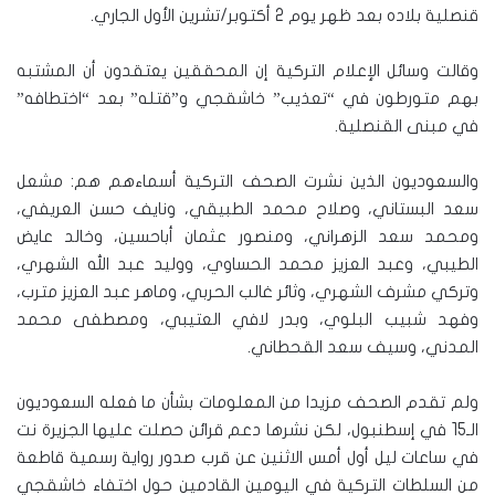
قنصلية بلاده بعد ظهر يوم 2 أكتوبر/تشرين الأول الجاري.
وقالت وسائل الإعلام التركية إن المحققين يعتقدون أن المشتبه
بهم متورطون في “تعذيب” خاشقجي و”قتله” بعد “اختطافه”
في مبنى القنصلية.
والسعوديون الذين نشرت الصحف التركية أسماءهم هم: مشعل
سعد البستاني، وصلاح محمد الطبيقي، ونايف حسن العريفي،
ومحمد سعد الزهراني، ومنصور عثمان أباحسين، وخالد عايض
الطيبي، وعبد العزيز محمد الحساوي، ووليد عبد الله الشهري،
وتركي مشرف الشهري، وثائر غالب الحربي، وماهر عبد العزيز مترب،
وفهد شبيب البلوي، وبدر لافي العتيبي، ومصطفى محمد
المدني، وسيف سعد القحطاني.
ولم تقدم الصحف مزيدا من المعلومات بشأن ما فعله السعوديون
الـ15 في إسطنبول، لكن نشرها دعم قرائن حصلت عليها الجزيرة نت
في ساعات ليل أول أمس الاثنين عن قرب صدور رواية رسمية قاطعة
من السلطات التركية في اليومين القادمين حول اختفاء خاشقجي