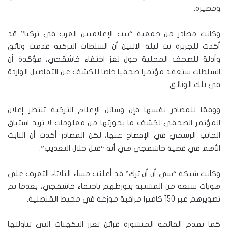
ومصيره.
وكانت مصادر من جمعية “بيت الإعلاميين العرب في تركيا” قد
أكدت للجزيرة نت ليلة الاثنين أن السلطات التركية قدمت وثائق
وأدلة للصحف المحلية حول لغز اختفاء خاشقجي، مؤكدة أن
السلطات ستعقد مؤتمرا صحفيا خاصا للكشف عن التفاصيل الواردة
في تلك الوثائق.
ووفقا للمصادر نفسها فإن وسائل الإعلام التركية تنتظر إعلان
المؤتمر الصحفي لكشف ما بحوزتها من معلومات لا تريد استباق
الجانب الرسمي في الإفصاح عنها، لكن المصادر أكدت أن الثابت
الأهم في قضية خاشقجي هي أنه “قتل خلال التعذيب”.
وكانت شبكة “سي أن أن ترك” قد أعلنت مساء الثلاثاء التعرف على
هويات سبعة من المشتبه بتورطهم باختفاء خاشقجي، بعدما تم
تصويرهم عبر 150 كاميرا مراقبة موزعة في محيط القنصلية.
كما تقدم القائمة المنشورة قرائن تعزز التكهنات التي تناولتها