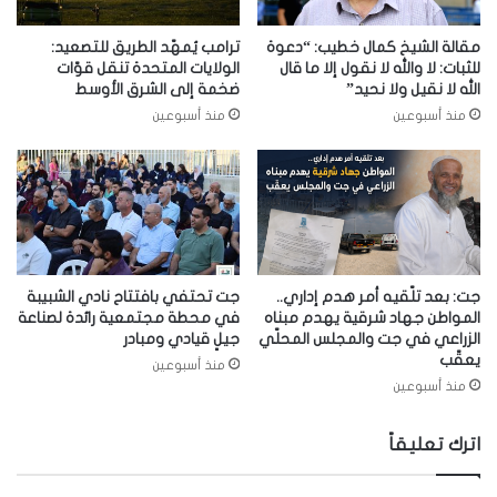
مقالة الشيخ كمال خطيب: “دعوة
ترامب يُمهّد الطريق للتصعيد:
للثبات: لا والله لا نقول إلا ما قال
الولايات المتحدة تنقل قوّات
الله لا نقيل ولا نحيد”
ضخمة إلى الشرق الأوسط
منذ أسبوعين
منذ أسبوعين
جت: بعد تلّقيه أمر هدم إداري..
جت تحتفي بافتتاح نادي الشبيبة
المواطن جهاد شرقية يهدم مبناه
في محطة مجتمعية رائدة لصناعة
الزراعي في جت والمجلس المحلّي
جيلٍ قيادي ومبادر
يعقّب
منذ أسبوعين
منذ أسبوعين
اترك تعليقاً