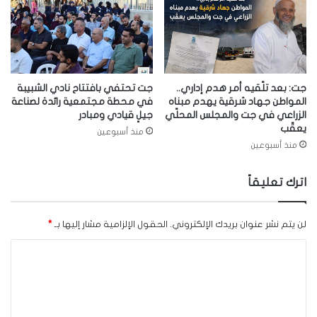
جت: بعد تلّقيه أمر هدم إداري..
جت تحتفي بافتتاح نادي الشبيبة
المواطن جهاد شرقية يهدم مبناه
في محطة مجتمعية رائدة لصناعة
الزراعي في جت والمجلس المحلّي
جيلٍ قيادي ومبادر
يعقّب
منذ أسبوعين
منذ أسبوعين
اترك تعليقاً
لن يتم نشر عنوان بريدك الإلكتروني.
الحقول الإلزامية مشار إليها بـ
*
ا
ل
ت
ع