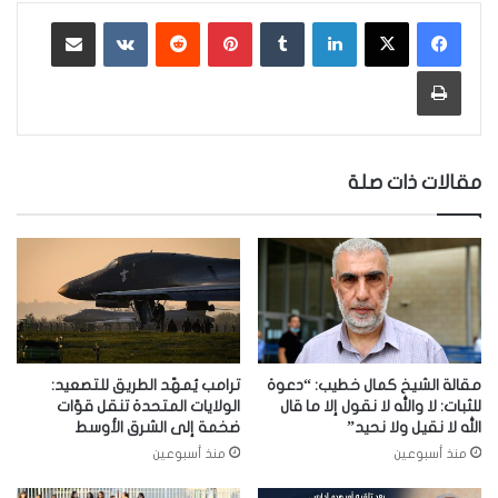
لينكدإن
‏Tumblr
بينتيريست
‏Reddit
‏VKontakte
مشاركة عبر البريد
طباعة
مقالات ذات صلة
مقالة الشيخ كمال خطيب: “دعوة
ترامب يُمهّد الطريق للتصعيد:
للثبات: لا والله لا نقول إلا ما قال
الولايات المتحدة تنقل قوّات
الله لا نقيل ولا نحيد”
ضخمة إلى الشرق الأوسط
منذ أسبوعين
منذ أسبوعين