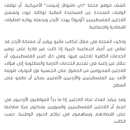
كشف موقع مجلة “ذي ناشونال إنترست” الأمريكية، أن توقف
الولايات المتحدة عن المساعدة المالية لوكالة غوث وتشغيل
اللاجئين الفلسطينيين (أونروا) يهدد الأردن ويجعله يواجه اضطرابات
اقتصادية واجتماعية.
وذكرت المجلة في مقال للكاتب ماثيو ريزاينر أن مملكة الأردن قد
تعاني من أعباء اجتماعية كبيرة إذا كانت غير قادرة على توفير
الخدمات الكافية للاجئين فيها، وفي حال اعتبر الفلسطينيون أن
عمّان غير راغبة في تقديم الخدمات اللازمة والمطلوبة إلى هؤلاء
اللاجئين المحرومين من الحصول على الجنسية فإن التوترات طويلة
الأمد بين الفلسطينيين والأردنيين الأصليين يمكن أن تطفو على
السطح.
وقد يتزايد العداء تجاه اللاجئين إذا ما بدأ المواطنون الأردنيون في
اعتبار أن اللاجئين الفلسطينيين والسوريين يشكلون عبئا مضاعفا
على اقتصادهم ويساهمون في تراكم الديون الوطنية، حسب
الكاتب.