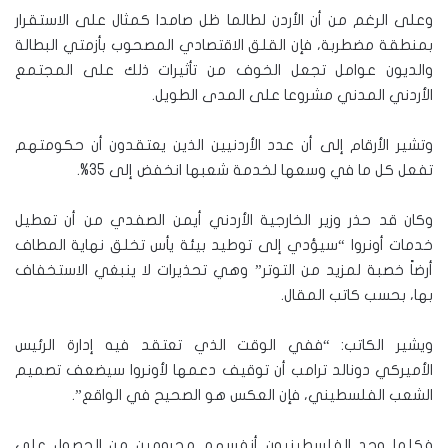
وعلى الرغم من أن الأردن لطالما ظل صامدا كمثال على الاستقرار
بمنطقة مضطربة، فإن القلق الاقتصادي المصحوب بأزمتي البطالة
والديون عوامل تجعل الخوف من تأثيرات ذلك على المجتمع
الأردني المدني مشروعا على المدى الطويل.
وتشير الأرقام إلى أن عدد الأردنيين الذين يعتقدون أن حكومتهم
تفعل كل ما في وسعها لخدمة شعبها انخفض إلى 35%.
وكان قد حذر وزير الخارجية الأردني أيمن الصفدي من أن تعطيل
خدمات أونروا “سيؤدي إلى توطيد بيئة يأس تخلق نهاية المطاف
أرضاً خصبة لمزيد من التوتر” وهي تحذيرات لا ينبغي الاستخفاف
بها، بحسب كاتب المقال.
ويشير الكاتب: “ففي الوقت الذي تعتقد فيه إدارة الرئيس
الأميركي دونالد ترامب أن توقيف دعمها لأونروا سيضعف تصميم
الشعب الفلسطيني، فإن العكس هو الصحيح في الواقع”.
فكلما وجد الفلسطينيون أنفسهم محرومين من الحصول على