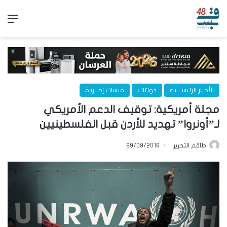
الق
الأخبار الرئيســـية
دوليّات
قبسات إخبارية
مجلة أمريكية: توقيف الدعم الأمريكي
لـ”أونروا” تهديد للأردن قبل الفلسطينيين
طاقم التحرير
29/09/2018