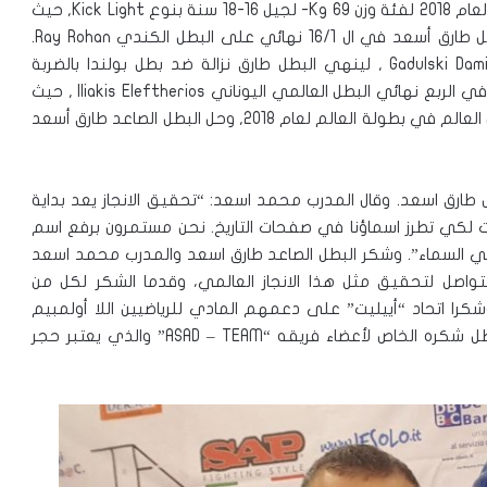
توج البطل الصاعد طارق بالمرتبة الرابعة في بطولة العالم لعام 2018 لفئة وزن Kg 69- لجيل 16-18 سنة بنوع Kick Light, حيث
ضمت فئة وزنه 34 لاعب من جميع انحاء العالم. فاز البطل طارق أسعد في ال 16/1 نهائي على البطل الكندي Ray Rohan.
لينتقل للمنافسة في الثمن نهائي البطل البولندي Gadulski Damian , لينهي البطل طارق نزالة ضد بطل بولندا بالضربة
القاضية. وبعد فوز ساحق على بطل بولندا, صعد لينافس في الربع نهائي البطل العالمي اليوناني Iliakis Eleftherios , حيث
انتهت المباراة لصالح البطل اليوناني, وهو الذي لقب ببطل العالم في بطولة العالم لعام 2018, وحل البطل الصاعد طارق أسعد
ل طارق اسعد. وقال المدرب محمد اسعد: “تحقيق الانجاز يعد بداية
ات لكي تطرز اسماؤنا في صفحات التاريخ. نحن مستمرون برفع اسم
 السماء”. وشكر البطل الصاعد طارق اسعد والمدرب محمد اسعد
صل لتحقيق مثل هذا الانجاز العالمي، وقدما الشكر لكل من
ا اتحاد “أييليت” على دعمهم المادي للرياضيين اللا أولمبيم
ليصل البطل طارق الى البطولات العالمية، وكما قدم البطل شكره الخاص لأعضاء فريقه “ASAD – TEAM” والذي يعتبر حجر