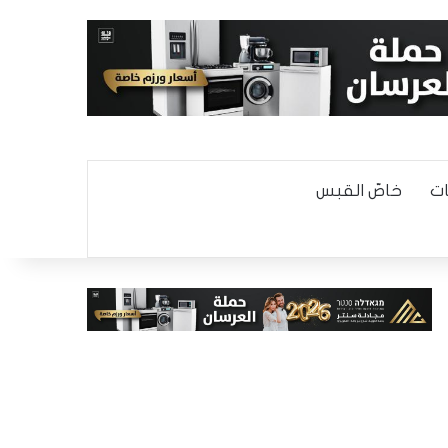
ت
خاصّ القبس