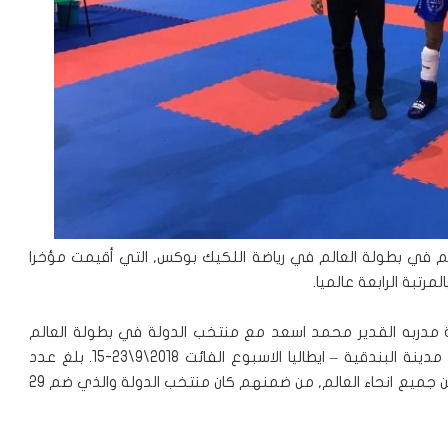
م في بطولة العالم في رياضة اللكيك بوكس, التي أقيمت مؤخرا
رتبة الرابعة عالميا.
طارق أسعد من نادي “ASAD – TEAM” برفقة مدربه القدير محمد اسعد مع منتخب الدولة في بطولة العالم
لسنة 2018 في رياضة الكيك بوكس. أقيمت البطولة في مدينة البندقية – ايطاليا الاسبوع الفائت 2018\9\23-15. بلغ عدد
المشاركين في البطولة العالمية 2500 لاعبا من 65 دولة من جميع انحاء العالم, من ضمنهم كان منتخب الدولة والذي ضم 29