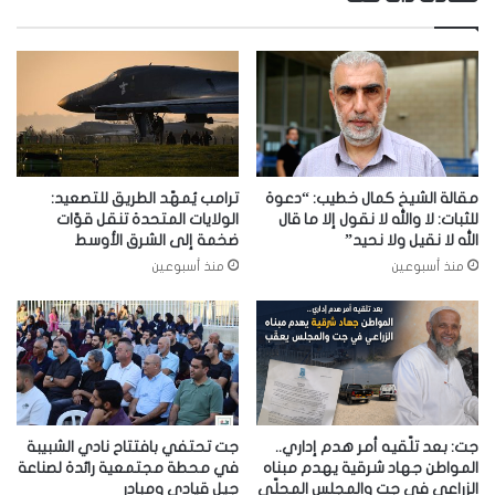
مقالة الشيخ كمال خطيب: “دعوة
ترامب يُمهّد الطريق للتصعيد:
للثبات: لا والله لا نقول إلا ما قال
الولايات المتحدة تنقل قوّات
الله لا نقيل ولا نحيد”
ضخمة إلى الشرق الأوسط
منذ أسبوعين
منذ أسبوعين
جت: بعد تلّقيه أمر هدم إداري..
جت تحتفي بافتتاح نادي الشبيبة
المواطن جهاد شرقية يهدم مبناه
في محطة مجتمعية رائدة لصناعة
الزراعي في جت والمجلس المحلّي
جيلٍ قيادي ومبادر