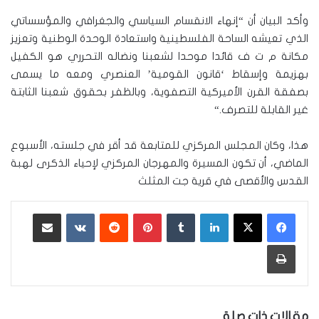
وأكد البيان أن “إنهاء الانقسام السياسي والجغرافي والمؤسساتي
الذي تعيشه الساحة الفلسطينية واستعادة الوحدة الوطنية وتعزيز
مكانة م ت ف قائدا موحدا لشعبنا ونضاله التحرري هو الكفيل
بهزيمة وإسقاط ‘قانون القومية’ العنصري ومعه ما يسمى
بصفقة القرن الأميركية التصفوية، وبالظفر بحقوق شعبنا الثابتة
غير القابلة للتصرف
“.
هذا، وكان المجلس المركزي للمتابعة قد أقر في جلسته، الأسبوع
الماضي، أن تكون المسيرة والمهرجان المركزي لإحياء الذكرى لهبة
القدس والأقصى في قرية جت المثلث
لينكدإن
‏Tumblr
بينتيريست
‏Reddit
‏VKontakte
مشاركة عبر البريد
طباعة
مقالات ذات صلة