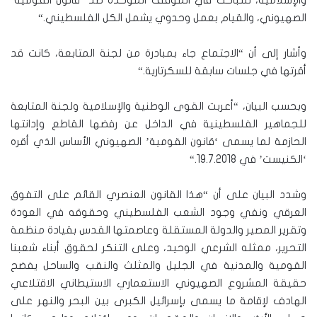
والإسلامية، للتباحث في الموقف الموحدة ضد ‘قانون القومية’
الصهيوني، والقيام بعمل وحدوي يشمل الكل الفلسطيني
“.
وأشار إلى أن “الاجتماع جاء بمبادرة من لجنة المتابعة، كانت قد
أقرتها في جلسات سابقة للسكرتارية
“.
وبحسب البيان، “أعربت القوى الوطنية والإسلامية ولجنة المتابعة
للجماهير الفلسطينية في الداخل عن رفضها القاطع وإدانتها
الحازمة لما يسمى ‘قانون القومية’ الصهيوني الأساس الذي أقره
‘الكنيست’ في 19.7.2018
“.
وشدد البيان على أن “هذا القانون العنصري القائم على التفوق
العرقي ونفي وجود الشعب الفلسطيني وحقوقه في العودة
وتقرير المصير والدولة المستقلة وعاصمتها القدس بقيادة منظمة
التحرير، ممثله الشرعي الوحيد، وعلى التنكر لحقوق أبناء شعبنا
القومية والمدنية في الجليل والمثلث والنقب والساحل يفضح
حقيقة المشروع الصهيوني الاستعماري الاستيطاني الاقتلاعي
الهادف لإقامة ما يسمى بإسرائيل الكبرى بين البحر والنهر على