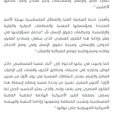
حساب الأرض والإنسان والمقدسات وعبر اقتلاع وطرد سكانها
الأصليين
“.
وأهابت لجنة المتابعة العليا والفصائل الفلسطينية بهيئة الأمم
المتحدة ومؤسساتها المعنية والمنظمات الدولية والقارية
والإقليمية، ومنظمات حقوق الإنسان بأن “تتحمل مسؤوليتها في
رفض وإدانة هذا القانون العنصري الذي يتنافى ومبادئ القانون
للدولي والإنساني وشرعة حقوق الإنسان وفي وضع الاحتلال
وقادته ومستوطنيه موضع المسائلة والعقاب
“.
كما وجهت في بيانها الدعوة إلى “أبناء شعبنا الفلسطيني داخل
الوطن وخارجه في مخيمات ومناطق اللجوء والشتات إلى الإضراب
الشامل والقيام بشتى النشاطات الشعبية في يوم الأول من تشرين
الأول/ أكتوبر المقبل، تعبيرا عن وحدة شعبنا ونضاله لإسقاط هذا
القانون العنصري ومن يقف وراءه، والذي يمثل التجسيد الحي لما
يسمى بصفقة القرن الأميركية الهادفة لتصفية القضية
الفلسطينية وتفتيت المنطقة وشعوبها وإدامة التبعية والهيمنة
الأميركية الصهيونية على ثرواتها
“.