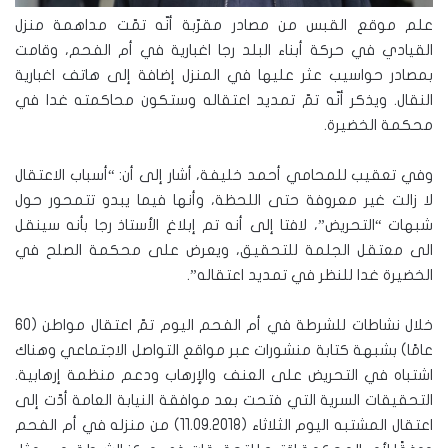
علم موقع القبس من مصادر مقرّبة أنّه تمّت مداهمة منزل
القيادي في حركة أبناء البلد رجا اغبارية في أم الفحم، وقامت
بمصادر حواسيب عثر عليها في المنزل إضافة إلى هاتف اغبارية
النقال. ويذكر أنّه تمّ تمديد اعتقاله وستكون محاكمته غدا في
محكمة الخضيرة.
وفي تعقيب للمحامي أحمد خليفة، أشار إلى أن: “أسباب الاعتقال
لا زالت غير معروفة حتى اللحظة، وأنها فيما يبدو تتمحور حول
شبهات “التحريض”، لافتا إلى أنه تم إبلاغ الأستاذ رجا بأنه سينقل
الى معتقل الجلمة للتحقيق، ويعرض على محكمة الصلح في
الخضيرة غدا للنظر في تمديد اعتقاله”.
خلال نشاطات للشرطة في أم الفحم اليوم تمّ اعتقال مواطن (60
عامًا) بشبهة كتابة منشورات عبر مواقع التواصل الاجتماعي وهناك
اشتباه في التحريض على العنف والإرهاب ودعم منظمة إرهابية.
التحقيقات السرية التي فتحت بعد موافقة النيابة العامة أدّت إلى
اعتقال المشتبه اليوم الثلاثاء (11.09.2018) من منزله في أم الفحم