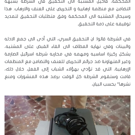
المحكمه، فأحيل المشتبه الى التحقيق في الشرطة بشبهه
التضامن مع منظمة ارهابية و التحريض على العنف والارهاب. هذا
وسيحال المشتبه الى المحكمة وفق متطلبات التحقيق لتمديد
توقيفه على ذمة التحقيق.
في الشرطة قالوا: ان التحقيق السري، التي أدى الى جمع الادله
والبينات وفي نهايه المطاف الى القاء القبض على المشتبه،
يشكل ركيزة اساسيه ومهمه في محاربه شرطه اسرائيل الصارمة
وغير المتهاونة ضد جرائم التحريض للعنف والتضامن مع المنظمات
الإرهابية، التي قد تؤدي بهؤلاء الشباب إلى الفعل. خلال ذلك،
قامت وستقوم الشرطه كل الوقت برصد هذه المنشورات ومنع
نشرها” بحسب البيان.