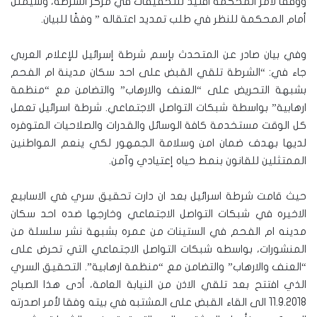
ووفقًا لأمر المحكمة اقتيد للتحقيقات في مركز الشرطة، وسيمثل
أمام المحكمة للنظر في طلب تمديد اعتقاله ” وفقًا للبيان.
وفي بيان صادر عن المتحدث بإسم شرطة إسرائيل للإعلام العربي
جاء في: “الشرطة تلقي القبض على احد سكان مدينة ام الفحم
بشبهة التحريض على “العنف والارهاب” والتضامن مع “منظمة
ارهابية” بواسطة شبكات التواصل الاجتماعي. شرطة اسرائيل تعمل
كل الوقت مستخدمة كافة الوسائل والقدرات والصلاحيات المتوفره
لديها بهدف ضمان امن وسلامة الجمهور لكي ينعم المواطنين
الممتثلين للقانون بنمط حياه إعتيادي وآمن.
حيث قامت شرطة اسرائيل بعد ان دارت تحقيق سري في الاسابيع
الاخيره في شبكات التواصل الاجتماعي وخارجها ضده احد سكان
مدينه ام الفحم في الستينات من عمره بشبهة نشر سلسلة من
المنشورات، بواسطه شبكات التواصل الاجتماعي التي تحرض على
“العنف والارهاب” والتضامن مع “منظمة ارهابية”. التحقيق السري
الذي افتتح بعد تلقي الاذن من النيابة العامة، أدى هذا الصباح
11.9.2018 الى القاء القبض على المشتبه في بيته وفقا لأمر اصدرته