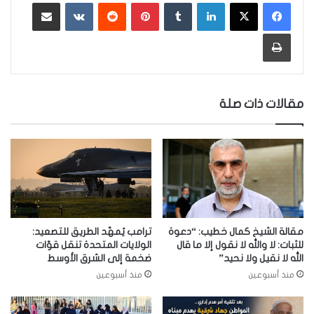
لينكدإن
‏Tumblr
بينتيريست
‏Reddit
‏VKontakte
مشاركة عبر البريد
طباعة
مقالات ذات صلة
مقالة الشيخ كمال خطيب: “دعوة
ترامب يُمهّد الطريق للتصعيد:
للثبات: لا والله لا نقول إلا ما قال
الولايات المتحدة تنقل قوّات
الله لا نقيل ولا نحيد”
ضخمة إلى الشرق الأوسط
منذ أسبوعين
منذ أسبوعين