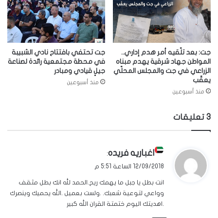
جت: بعد تلّقيه أمر هدم إداري..
جت تحتفي بافتتاح نادي الشبيبة
المواطن جهاد شرقية يهدم مبناه
في محطة مجتمعية رائدة لصناعة
الزراعي في جت والمجلس المحلّي
جيلٍ قيادي ومبادر
يعقّب
منذ أسبوعين
منذ أسبوعين
‫3 تعليقات
ي
اغباريه فريده
:
ق
12/09/2018 الساعة 5:51 م
و
انت بطل يا جبل ما يهمك ريح.الحمد لله انك بطل مثقف
ل
وواعي لتوعية شعبك. .ولست بعميل .الله يحميك وينصرك
.اهديتك اليوم ختمتة القران الله كبير