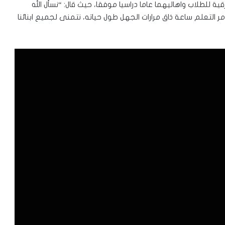
ية للطلاب واهاليهما عاما دراسيا موفقا، حيث قال: “نسأل الله
ع مر التعلم ساعة ذاق مرارات الجهل طول حياته، نتمنى لجميع ابنائنا