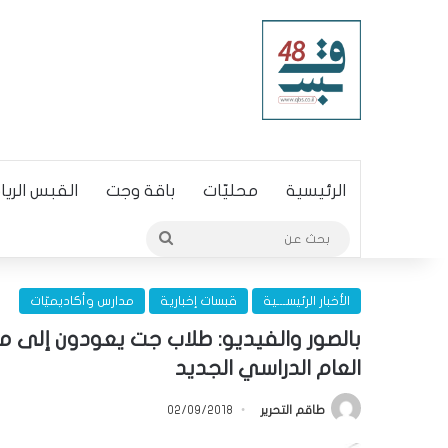
الرئيسية
محليّات
باقة وجت
القبس الري
بحث
عن
الأخبار الرئيســـية
قبسات إخبارية
مدارس وأكاديميّات
بالصور والفيديو: طلاب جت يعودون إلى مق
العام الدراسي الجديد
طاقم التحرير
02/09/2018