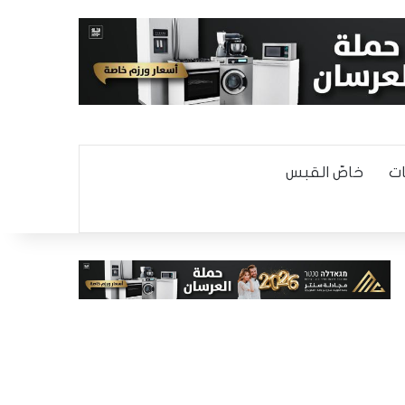
ت
خاصّ القبس