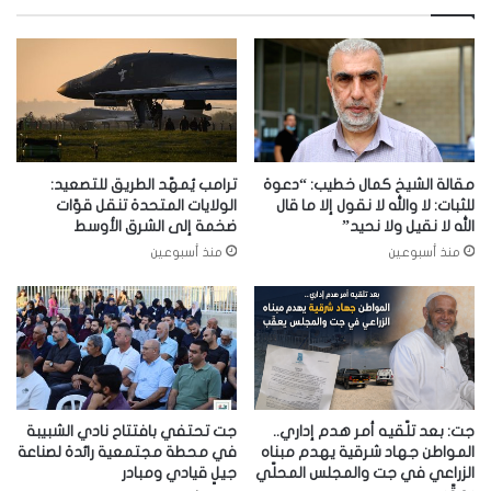
مقالة الشيخ كمال خطيب: “دعوة
ترامب يُمهّد الطريق للتصعيد:
للثبات: لا والله لا نقول إلا ما قال
الولايات المتحدة تنقل قوّات
الله لا نقيل ولا نحيد”
ضخمة إلى الشرق الأوسط
منذ أسبوعين
منذ أسبوعين
جت: بعد تلّقيه أمر هدم إداري..
جت تحتفي بافتتاح نادي الشبيبة
المواطن جهاد شرقية يهدم مبناه
في محطة مجتمعية رائدة لصناعة
الزراعي في جت والمجلس المحلّي
جيلٍ قيادي ومبادر