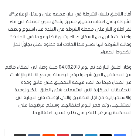
أفاد الناطق بلسان الشرطة في بيانٍ عممه على وسائل الإعلام:”ان
الشرطة وفي اعقاب تحقيق عميق بشكل سري توصلت الى فك
لغز اطلاق النار على محطة الشرطة في البلدة قبل اسبوع ونصف
واعتقلت شابين من السكان هناك بشبهة ضلوعهما في الحادث”.
وقالت الشرطة انها تعتبر هذا الحادث انه خطوة تمثل تجاوزًا لكل
الخطوط الحمراء.
وكان اطلاق النار قد تم يوم 04.08.2018 حيث وصل الى المكان طاقم
من المحققين الذين شرعوا برفع البصمات وجمع الادلة والإفادات
من المكان فيما تم القاء مهمة التحقيق على عاتق وحدة
التحقيقات المركزية التي استعملت شتى الطرق التكنولوجية
والاستخباراتية من اجل التحقيق والتي اوصلت في النهاية الى
المشتبهين وتم فجر اليوم اعتقالهما وسيتم عرضهما على
المحكمة يوم غدٍ للنظر في طلب تمديد اعتقالهما.
لينكدإن
‏Tumblr
بينتيريست
‏Reddit
‏VKontakte
مشاركة عبر البريد