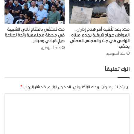
جت: بعد تلّقيه أمر هدم إداري..
جت تحتفي بافتتاح نادي الشبيبة
المواطن جهاد شرقية يهدم مبناه
في محطة مجتمعية رائدة لصناعة
الزراعي في جت والمجلس المحلّي
جيلٍ قيادي ومبادر
يعقّب
منذ أسبوعين
منذ أسبوعين
اترك تعليقاً
لن يتم نشر عنوان بريدك الإلكتروني.
الحقول الإلزامية مشار إليها بـ
*
ا
ل
ت
ع
ل