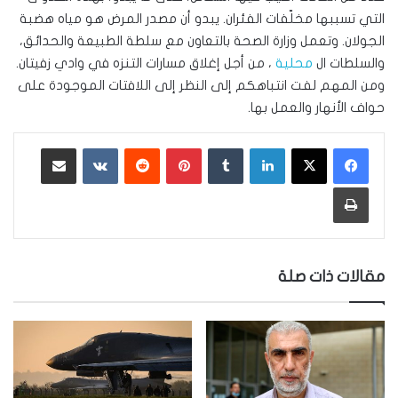
التي تسببها مخلّفات الفئران. يبدو أن مصدر المرض هو مياه هضبة
الجولان. وتعمل وزارة الصحة بالتعاون مع سلطة الطبيعة والحدائق،
والسلطات ال
محلية
، من أجل إغلاق مسارات التنزه في وادي زفيتان.
ومن المهم لفت انتباهكم إلى النظر إلى اللافتات الموجودة على
حواف الأنهار والعمل بها.
لينكدإن
‏Tumblr
بينتيريست
‏Reddit
‏VKontakte
مشاركة عبر البريد
طباعة
مقالات ذات صلة