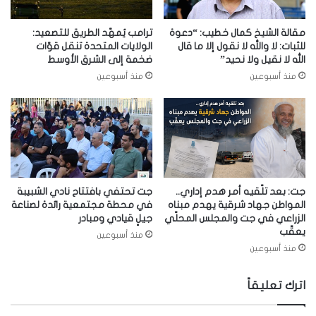
مقالة الشيخ كمال خطيب: “دعوة
ترامب يُمهّد الطريق للتصعيد:
للثبات: لا والله لا نقول إلا ما قال
الولايات المتحدة تنقل قوّات
الله لا نقيل ولا نحيد”
ضخمة إلى الشرق الأوسط
منذ أسبوعين
منذ أسبوعين
جت: بعد تلّقيه أمر هدم إداري..
جت تحتفي بافتتاح نادي الشبيبة
المواطن جهاد شرقية يهدم مبناه
في محطة مجتمعية رائدة لصناعة
الزراعي في جت والمجلس المحلّي
جيلٍ قيادي ومبادر
يعقّب
منذ أسبوعين
منذ أسبوعين
اترك تعليقاً