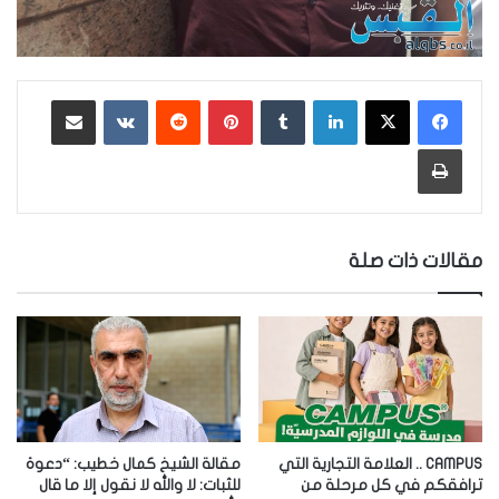
لينكدإن
‏Tumblr
بينتيريست
‏Reddit
‏VKontakte
مشاركة عبر البريد
طباعة
مقالات ذات صلة
CAMPUS .. العلامة التجارية التي
مقالة الشيخ كمال خطيب: “دعوة
ترافقكم في كل مرحلة من
للثبات: لا والله لا نقول إلا ما قال