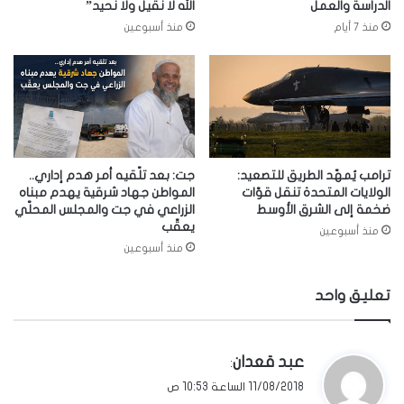
الدراسة والعمل
الله لا نقيل ولا نحيد”
منذ 7 أيام
منذ أسبوعين
ترامب يُمهّد الطريق للتصعيد:
جت: بعد تلّقيه أمر هدم إداري..
الولايات المتحدة تنقل قوّات
المواطن جهاد شرقية يهدم مبناه
ضخمة إلى الشرق الأوسط
الزراعي في جت والمجلس المحلّي
يعقّب
منذ أسبوعين
منذ أسبوعين
تعليق واحد
ي
عبد قعدان
:
ق
11/08/2018 الساعة 10:53 ص
و