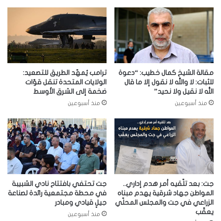
مقالة الشيخ كمال خطيب: “دعوة
ترامب يُمهّد الطريق للتصعيد:
للثبات: لا والله لا نقول إلا ما قال
الولايات المتحدة تنقل قوّات
الله لا نقيل ولا نحيد”
ضخمة إلى الشرق الأوسط
منذ أسبوعين
منذ أسبوعين
جت: بعد تلّقيه أمر هدم إداري..
جت تحتفي بافتتاح نادي الشبيبة
المواطن جهاد شرقية يهدم مبناه
في محطة مجتمعية رائدة لصناعة
الزراعي في جت والمجلس المحلّي
جيلٍ قيادي ومبادر
يعقّب
منذ أسبوعين