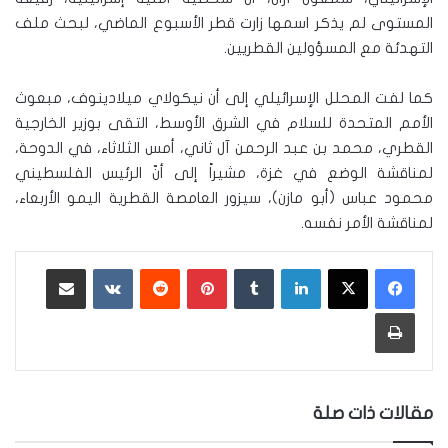
المستوى لم يذكر اسمها زارت قطر الأسبوع الماضي، لبحث ملف
التهدئة مع المسؤولين القطريين.
كما لفت المحلل الإسرائيلي إلى أن نيكولاي ميلادينوف، مبعوث
الأمم المتحدة للسلام في الشرق الأوسط، التقى بوزير الخارجية
القطري، محمد بن عبد الرحمن آل ثاني، أمس الثلاثاء، في الدوحة،
لمناقشة الوضع في غزة، مشيراً إلى أنّ الرئيس الفلسطيني
محمود عباس (أبو مازن)، سيزور العامصة القطرية اليمو الأربعاء،
لمناقشة الأمر نفسه.
لينكدإن
‏Tumblr
بينتيريست
‏Reddit
‏VKontakte
مشاركة عبر البريد
طباعة
مقالات ذات صلة