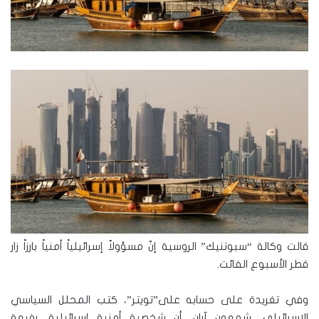
قالت وكالة “سبوتنيك” الروسية إنّ مسؤولاً إسرائيلياً أمنياً بارزاً زار
قطر الأسبوع الفائت.
وفي تغريدة على حسابه على”تويتر”، كتب المحلل السياسي
الإسرائيلي، شمعون آران، أن شخصية أمنية إسرائيلية، رفيعة