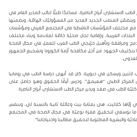
ب الاستشاري أبراج الناصرة، مساعدًا طبيًّا لنائب المدير العام في
تضمّن المنصب الجديد العديد من المسؤوليّات الهامّة، وبضمنها
اون مع مختلف المؤسّسات الناشطة في المجتمع العربي ومؤسّسات
البلدات العربية، وإقامة لجان صحيّة خاصّة لملاءمة وبناء مختلف
 بدمج ومرافقة وتأهيل خرّيجي الطب العرب للعمل في مجال الصحة
ا بتكثيف الجهود من أجل مكافحة أزمة الكورونا وتشجيع الجمهور
العدوى.
عمر 61 عامًا، وهو متزوج وأب لاثنين ويسكن في دبورية، كان قد أنهى دراسة الطب في رومانيا
 المركز الطبي “هعيمق”. ودرس أيضًا الحقوق وهو حاصل على
يّة الطب في صفد ويدير مركز الطب الاستشاري أبراج الناصرة.
 إيّاها كلاليت، هي بمثابة بيت وعائلة ثانية بالنسبة لي، وبنفس
مل ما بوسعي لتحقيق قفزة نوعيّة في مجال الصحة في المجتمع
اديّة والبشرية المطلوبة لتحقيق مطالبنا واحتياجاتنا”.