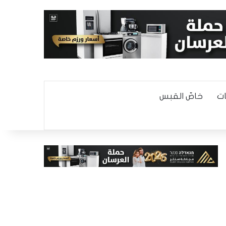
ت
خاصّ القبس