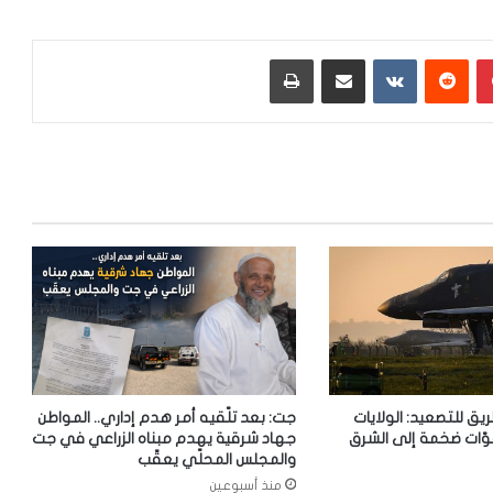
بينتيريست
‏Reddit
‏VKontakte
مشاركة عبر البريد
طباعة
ريق للتصعيد: الولايات
جت: بعد تلّقيه أمر هدم إداري.. المواطن
وّات ضخمة إلى الشرق
جهاد شرقية يهدم مبناه الزراعي في جت
والمجلس المحلّي يعقّب
منذ أسبوعين