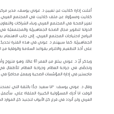
أعلنت إدارة كلاليت عن تعيين د. عوني يوسف، مدير مركز الط
كلاليت ومسؤولا عن ملف كلاليت في المجتمع العربي. وي
تعزيز الصحة في المجتمع العربي وبناء الشراكات والتع
الدولة لتطوير مجال الصحة الجماهيريّة والمجتمعيّة في 
البرامج لاحتياجات المجتمع العربي، إلى جانب الاهتمام
الجماهيريّة. كما سيهتم د. عوني في هذه الفترة تحديدً
على أخذ التطعيم والالتزام بقواعد السلامة والوقاية من 
ويذكر أنّ د. عوني يبلغ من ال
وتخصّص في جراحة العظام وجراحة العظام للأطفال في
ماجستير في إدارة المؤسّسات الصحية ويعمل محاضرًا في كل
وقال د. عوني يوسف: “انا سعيد جدًّا بالثقة التي تمنحني
الوقت انا أدرك المسؤولية الكبيرة الملقاة علي، سأع
العربي ولن أتردد في قرع كل الأبواب لتجنيد كل الموارد الم