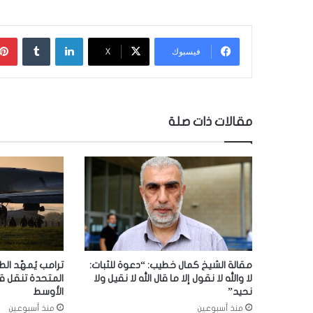
لينكدإن
‏Tumblr
فيسبوك
‫X
مقالات ذات صلة
مقالة الشيخ كمال خطيب: “دعوة للثبات:
ترامب يُمهّد الط
لا والله لا نقول إلا ما قال الله لا نقيل ولا
المتحدة تنقل ق
نحيد”
الأوسط
منذ أسبوعين
منذ أسبوعين