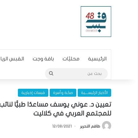
الرئيسية
محليّات
باقة وجت
القبس الري
بحث
عن
الأخبار الرئيســـية
صحّة وأسرة
قبسات إخبارية
تعيين د. عوني يوسف مساعدًا طبيًّا لنائ
للمجتمع العربي في كلاليت
طاقم التحرير
12/08/2021