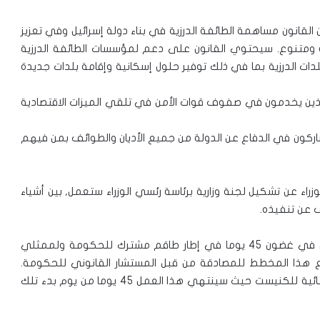
من القانون مساهمة الطائفة الدرزية في بناء دولة إسرائيل وفي تعزيز
ومتنوع. سيحتوي القانون على دعم لمؤسسات الطائفة الدرزية
لدات الدرزية بما في ذلك توفير حلول إسكانية وإقامة بلدات جديدة
ئف الذين يخدمون في صفوف قوات الأمن في تلقي الميزات الاقتصادية
شاركون في الدفاع عن الدولة من جميع الأديان والطوائف بمن فيهم
وزراء عن تشكيل لجنة وزارية برئاسة رئسي الوزراء ستعمل, بين أشياء
عن تنفيذه.
ستتم بلورة تفاصيل هذا المخطط وصياغته بشكل دقيق في غضون 45 يوما في إطار طاقم مشترك للحكومة ولممثلي
ع هذا المخطط للمصادقة من قبل المستشار القانوني للحكومة.
سيبدأ العمل على سن هذا القانون فور انعقاد الدورة الشتائية للكنيست حيث سينتهي هذا العمل 45 يوما من يوم بدء تلك