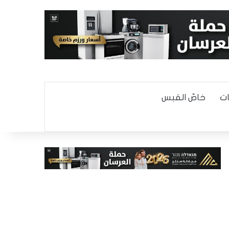
ت
خاصّ القبس