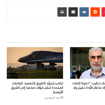
بينتيريست
‏Reddit
‏VKontakte
مشاركة عبر البريد
طباعة
ل خطيب: “دعوة للثبات:
ترامب يُمهّد الطريق للتصعيد: الولايات
لا ما قال الله لا نقيل ولا
المتحدة تنقل قوّات ضخمة إلى الشرق
الأوسط
منذ أسبوعين