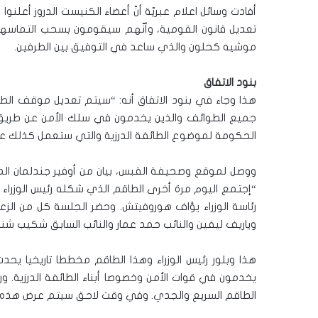
أفادت وسائل اعلام عبريّة أنّ أعضاء الكنيست الدروز أعلنوا
تعديل قانون القومية، وأنّهم سيقومون بسحب التماسهم 
موشيه كحلون والذي ساعد في التوفيق بين الطرفين.
بنود الاتفاق
هذا وجاء في بنود الاتفاق أنه: “سيتم تعديل موقف الطا
جميع الطوائف والذين يخدمون في سلك الأمن عن طريق اع
الحكومة لموضوع الطائفة الدرزية والتي ستعمل كذلك على
ووصل لموقع وصحيفة القبس، بيان من أوفير جندلمان المتحد
“إجتمع اليوم مرة أخرى الطاقم الذي شكله رئيس الوزراء نت
رئاسة الوزراء يؤاف هوروفيتش. وحضر الجلسة كل من الزعي
وياريف ليفين والنائب حمد عمار والنائب السابق شكيب شنان 
هذا وبلور رئيس الوزراء وهذا الطاقم مخططا تاريخيا يحدث 
يخدمون في قوات الأمن وخصوصا أبناء الطائفة الدرزية.
الطاقم السريع والجدي. وفي وقت لاحق سيتم عرض هذه ال