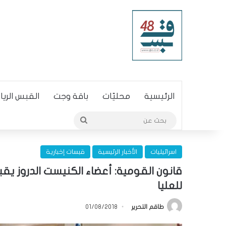
الرئيسية
محليّات
باقة وجت
القبس الري
بحث
عن
اسرائيليات
الأخبار الرئيسية
قبسات إخبارية
قانون القومية: أعضاء الكنيست الدروز ي
للعليا
طاقم التحرير
01/08/2018