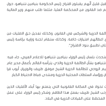
 قبل قليل أنّهم يقبلون اقتراح رئيس الحكومة بنيامين نتنياهو، حول
ضد القانون من المحكمة العليا، مثلما طلب منهم وزير المالية
ئفة الدرزية والشركس في القانون، وكذلك تعديل حق الاقليات من
طائهم امتيازات خاصة، وكذلك ستقام لجنة وزارية برئاسة رئيس
 تطبيق بنود الاقتراح”.
ث بلسان رئيس الوزراء بنيامين نتنياهو للاعلام العربي، جاء فيه:
نياهو بشأن الطائفة الدرزية والذي يترأسه القائم بأعمال مدير عام
م الروحي للطائفة الدرزية الشيخ موفق طريف والوزيران أيوب قرا
ورؤساء السلطات المحلية الدرزية ومنتدى ضباط الاحتياط الكبار.
تحولا في المكانة القانونية التي يتمتع بها أبناء الأقليات الذين
 ورحب الشيخ طريف بعمل هذا الطاقم وشكر رئيس الوزراء على عمل
مخطط على القيادات الدرزية في البلاد.